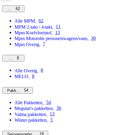
62
MPM
62
Alle MPM
11
MPM 2-takt / 4-takt
13
Mpm Koelvloeistof
30
Mpm Motorolie personenwagens/vans
7
Mpm Overig
8
Overig
8
Alle Overig
8
MELO
54
Pakketten
54
Alle Pakketten
36
Meguiar's pakketten
13
Valma pakketten
5
Winter pakketten
18
Seizoensgebonden