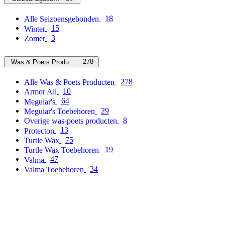
18
Alle Seizoensgebonden
15
Winter
3
Zomer
278
Was & Poets Producten
278
Alle Was & Poets Producten
10
Armor All
64
Meguiar's
29
Meguiar's Toebehoren
8
Overige was-poets producten
13
Protecton
75
Turtle Wax
19
Turtle Wax Toebehoren
47
Valma
34
Valma Toebehoren