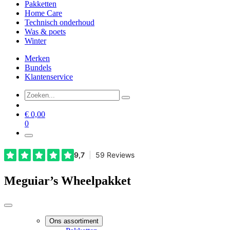
Pakketten
Home Care
Technisch onderhoud
Was & poets
Winter
Merken
Bundels
Klantenservice
€
0,00
0
Meguiar’s Wheelpakket
Ons assortiment