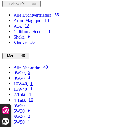
55
Luchtverfrissers
55
Alle Luchtverfrissers
13
Arbre Magique
12
Axe
8
California Scents
6
Shake
16
Vinove
40
Motorolie
40
Alle Motorolie
5
0W20
4
0W30
1
10W40
1
15W40
4
2-Takt
10
4-Takt
1
5W20
6
5W30
2
5W40
9,7
1
5W50