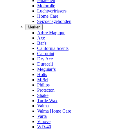
Pakketten
Motorolie
Luchtverfrissers
Home Care
Seizoensgebonden
Merken
Arbre Magique
Axe
Bar's
California Scents
Car point
Dry Ace
Duracell
Meguiar’s
Holts
MPM
Philips
Protecton
Shake
Turtle Wax
Valma
Valma Home Care
Varta
Vinove
WD-40