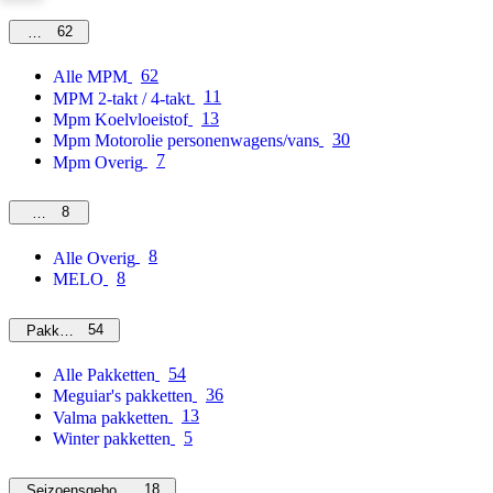
62
MPM
62
Alle MPM
11
MPM 2-takt / 4-takt
13
Mpm Koelvloeistof
30
Mpm Motorolie personenwagens/vans
7
Mpm Overig
8
Overig
8
Alle Overig
8
MELO
54
Pakketten
54
Alle Pakketten
36
Meguiar's pakketten
13
Valma pakketten
5
Winter pakketten
18
Seizoensgebonden