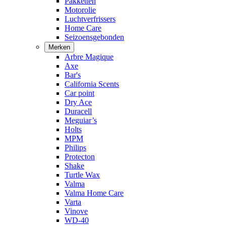
Pakketten
Motorolie
Luchtverfrissers
Home Care
Seizoensgebonden
Merken
Arbre Magique
Axe
Bar's
California Scents
Car point
Dry Ace
Duracell
Meguiar’s
Holts
MPM
Philips
Protecton
Shake
Turtle Wax
Valma
Valma Home Care
Varta
Vinove
WD-40