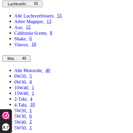
55
Luchtverfrissers
55
Alle Luchtverfrissers
13
Arbre Magique
12
Axe
8
California Scents
6
Shake
16
Vinove
40
Motorolie
40
Alle Motorolie
5
0W20
4
0W30
1
10W40
1
15W40
4
2-Takt
10
4-Takt
1
5W20
6
5W30
2
5W40
9,7
1
5W50