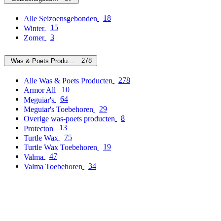
18
Alle Seizoensgebonden
15
Winter
3
Zomer
278
Was & Poets Producten
278
Alle Was & Poets Producten
10
Armor All
64
Meguiar's
29
Meguiar's Toebehoren
8
Overige was-poets producten
13
Protecton
75
Turtle Wax
19
Turtle Wax Toebehoren
47
Valma
34
Valma Toebehoren