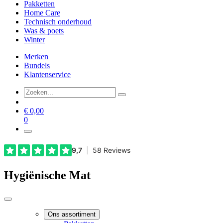
Pakketten
Home Care
Technisch onderhoud
Was & poets
Winter
Merken
Bundels
Klantenservice
€
0,00
0
Hygiënische Mat
Ons assortiment