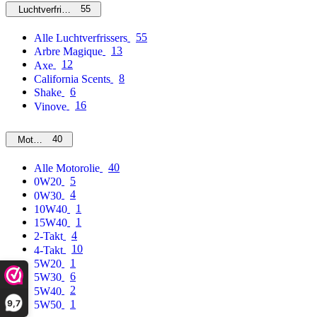
55
Luchtverfrissers
55
Alle Luchtverfrissers
13
Arbre Magique
12
Axe
8
California Scents
6
Shake
16
Vinove
40
Motorolie
40
Alle Motorolie
5
0W20
4
0W30
1
10W40
1
15W40
4
2-Takt
10
4-Takt
1
5W20
6
5W30
2
5W40
9,7
1
5W50