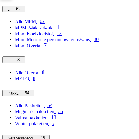
62
MPM
62
Alle MPM
11
MPM 2-takt / 4-takt
13
Mpm Koelvloeistof
30
Mpm Motorolie personenwagens/vans
7
Mpm Overig
8
Overig
8
Alle Overig
8
MELO
54
Pakketten
54
Alle Pakketten
36
Meguiar's pakketten
13
Valma pakketten
5
Winter pakketten
18
Seizoensgebonden