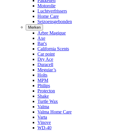
Pakketten
Motorolie
Luchtverfrissers
Home Care
Seizoensgebonden
Merken
Arbre Magique
Axe
Bar's
California Scents
Car point
Dry Ace
Duracell
Meguiar’s
Holts
MPM
Philips
Protecton
Shake
Turtle Wax
Valma
Valma Home Care
Varta
Vinove
WD-40