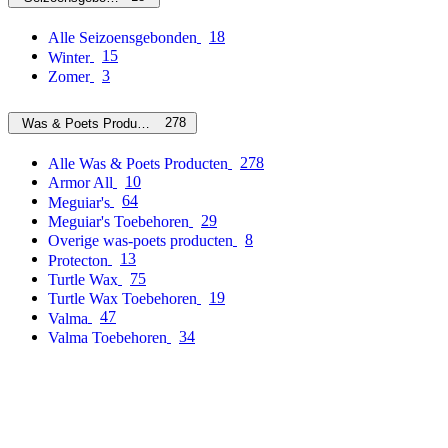
18
Alle Seizoensgebonden
15
Winter
3
Zomer
278
Was & Poets Producten
278
Alle Was & Poets Producten
10
Armor All
64
Meguiar's
29
Meguiar's Toebehoren
8
Overige was-poets producten
13
Protecton
75
Turtle Wax
19
Turtle Wax Toebehoren
47
Valma
34
Valma Toebehoren