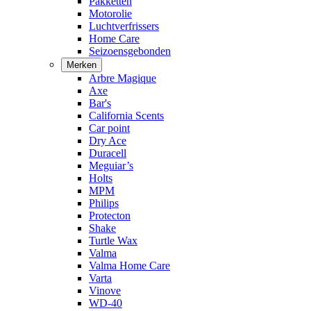
Pakketten
Motorolie
Luchtverfrissers
Home Care
Seizoensgebonden
Merken
Arbre Magique
Axe
Bar's
California Scents
Car point
Dry Ace
Duracell
Meguiar’s
Holts
MPM
Philips
Protecton
Shake
Turtle Wax
Valma
Valma Home Care
Varta
Vinove
WD-40