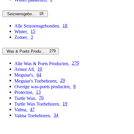
18
Seizoensgebonden
18
Alle Seizoensgebonden
15
Winter
3
Zomer
279
Was & Poets Producten
279
Alle Was & Poets Producten
10
Armor All
64
Meguiar's
29
Meguiar's Toebehoren
8
Overige was-poets producten
13
Protecton
76
Turtle Wax
19
Turtle Wax Toebehoren
47
Valma
34
Valma Toebehoren