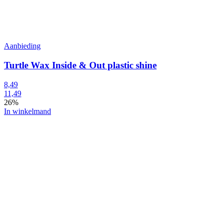
Aanbieding
Turtle Wax Inside & Out plastic shine
8,49
11,49
26%
In winkelmand