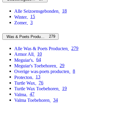
18
Alle Seizoensgebonden
15
Winter
3
Zomer
279
Was & Poets Producten
279
Alle Was & Poets Producten
10
Armor All
64
Meguiar's
29
Meguiar's Toebehoren
8
Overige was-poets producten
13
Protecton
76
Turtle Wax
19
Turtle Wax Toebehoren
47
Valma
34
Valma Toebehoren