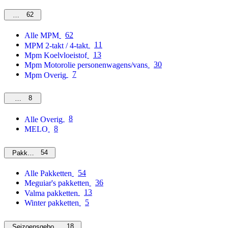
62
MPM
62
Alle MPM
11
MPM 2-takt / 4-takt
13
Mpm Koelvloeistof
30
Mpm Motorolie personenwagens/vans
7
Mpm Overig
8
Overig
8
Alle Overig
8
MELO
54
Pakketten
54
Alle Pakketten
36
Meguiar's pakketten
13
Valma pakketten
5
Winter pakketten
18
Seizoensgebonden