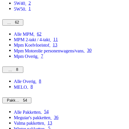
2
5W40
1
5W50
62
MPM
62
Alle MPM
11
MPM 2-takt / 4-takt
13
Mpm Koelvloeistof
30
Mpm Motorolie personenwagens/vans
7
Mpm Overig
8
Overig
8
Alle Overig
8
MELO
54
Pakketten
54
Alle Pakketten
36
Meguiar's pakketten
13
Valma pakketten
5
Winter pakketten