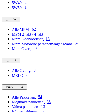
2
5W40
1
5W50
62
MPM
62
Alle MPM
11
MPM 2-takt / 4-takt
13
Mpm Koelvloeistof
30
Mpm Motorolie personenwagens/vans
7
Mpm Overig
8
Overig
8
Alle Overig
8
MELO
54
Pakketten
54
Alle Pakketten
36
Meguiar's pakketten
13
Valma pakketten
5
Winter pakketten