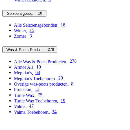
18
Seizoensgebonden
18
Alle Seizoensgebonden
15
Winter
3
Zomer
278
Was & Poets Producten
278
Alle Was & Poets Producten
10
Armor All
64
Meguiar's
29
Meguiar's Toebehoren
8
Overige was-poets producten
13
Protecton
75
Turtle Wax
19
Turtle Wax Toebehoren
47
Valma
34
Valma Toebehoren