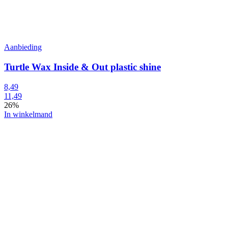
Aanbieding
Turtle Wax Inside & Out plastic shine
8,49
11,49
26%
In winkelmand