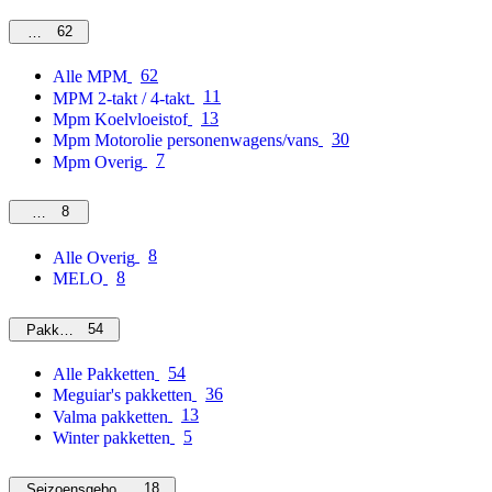
62
MPM
62
Alle MPM
11
MPM 2-takt / 4-takt
13
Mpm Koelvloeistof
30
Mpm Motorolie personenwagens/vans
7
Mpm Overig
8
Overig
8
Alle Overig
8
MELO
54
Pakketten
54
Alle Pakketten
36
Meguiar's pakketten
13
Valma pakketten
5
Winter pakketten
18
Seizoensgebonden