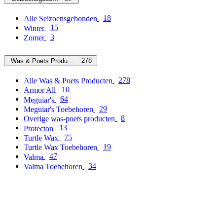
18
Alle Seizoensgebonden
15
Winter
3
Zomer
278
Was & Poets Producten
278
Alle Was & Poets Producten
10
Armor All
64
Meguiar's
29
Meguiar's Toebehoren
8
Overige was-poets producten
13
Protecton
75
Turtle Wax
19
Turtle Wax Toebehoren
47
Valma
34
Valma Toebehoren