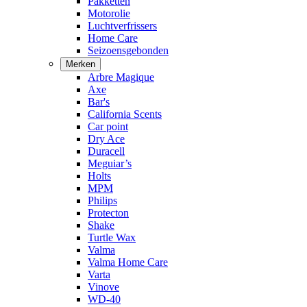
Pakketten
Motorolie
Luchtverfrissers
Home Care
Seizoensgebonden
Merken
Arbre Magique
Axe
Bar's
California Scents
Car point
Dry Ace
Duracell
Meguiar’s
Holts
MPM
Philips
Protecton
Shake
Turtle Wax
Valma
Valma Home Care
Varta
Vinove
WD-40