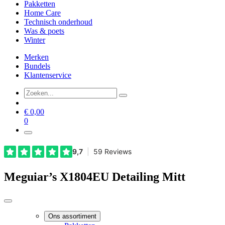
Pakketten
Home Care
Technisch onderhoud
Was & poets
Winter
Merken
Bundels
Klantenservice
€
0,00
0
Meguiar’s X1804EU Detailing Mitt
Ons assortiment