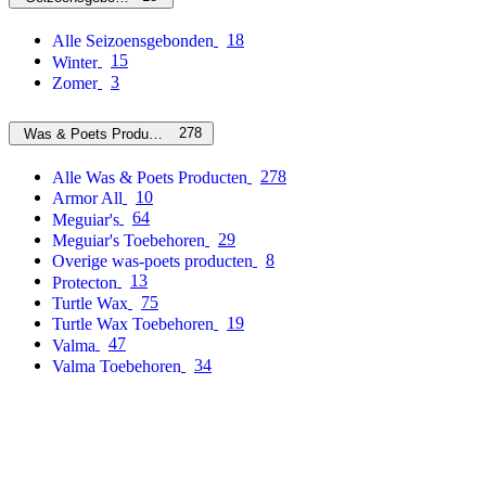
18
Alle Seizoensgebonden
15
Winter
3
Zomer
278
Was & Poets Producten
278
Alle Was & Poets Producten
10
Armor All
64
Meguiar's
29
Meguiar's Toebehoren
8
Overige was-poets producten
13
Protecton
75
Turtle Wax
19
Turtle Wax Toebehoren
47
Valma
34
Valma Toebehoren