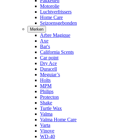
Pakketten
Motorolie
Luchtverfrissers
Home Care
Seizoensgebonden
Merken
Arbre Magique
Axe
Bar's
California Scents
Car point
Dry Ace
Duracell
Meguiar’s
Holts
MPM
Philips
Protecton
Shake
Turtle Wax
Valma
Valma Home Care
Varta
Vinove
WD-40