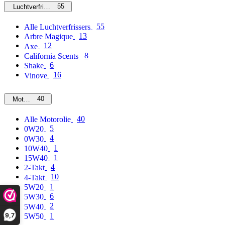
55
Luchtverfrissers
55
Alle Luchtverfrissers
13
Arbre Magique
12
Axe
8
California Scents
6
Shake
16
Vinove
40
Motorolie
40
Alle Motorolie
5
0W20
4
0W30
1
10W40
1
15W40
4
2-Takt
10
4-Takt
1
5W20
6
5W30
2
5W40
9,7
1
5W50