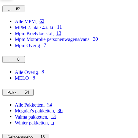
62
MPM
62
Alle MPM
11
MPM 2-takt / 4-takt
13
Mpm Koelvloeistof
30
Mpm Motorolie personenwagens/vans
7
Mpm Overig
8
Overig
8
Alle Overig
8
MELO
54
Pakketten
54
Alle Pakketten
36
Meguiar's pakketten
13
Valma pakketten
5
Winter pakketten
18
Seizoensgebonden