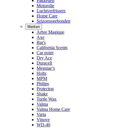
Pakketten
Motorolie
Luchtverfrissers
Home Care
Seizoensgebonden
Merken
Arbre Magique
Axe
Bar's
California Scents
Car point
Dry Ace
Duracell
Meguiar’s
Holts
MPM
Philips
Protecton
Shake
Turtle Wax
Valma
Valma Home Care
Varta
Vinove
WD-40