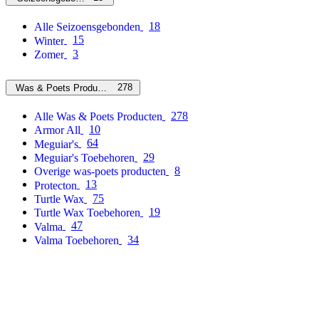
18
Alle Seizoensgebonden
15
Winter
3
Zomer
278
Was & Poets Producten
278
Alle Was & Poets Producten
10
Armor All
64
Meguiar's
29
Meguiar's Toebehoren
8
Overige was-poets producten
13
Protecton
75
Turtle Wax
19
Turtle Wax Toebehoren
47
Valma
34
Valma Toebehoren