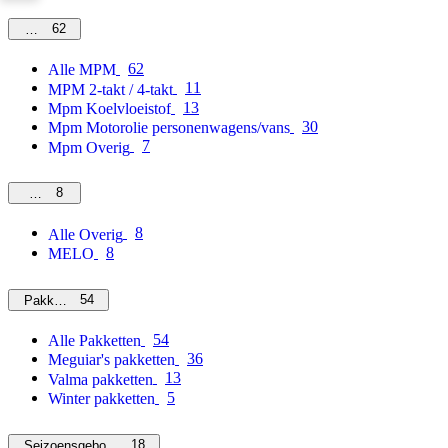
62
MPM
62
Alle MPM
11
MPM 2-takt / 4-takt
13
Mpm Koelvloeistof
30
Mpm Motorolie personenwagens/vans
7
Mpm Overig
8
Overig
8
Alle Overig
8
MELO
54
Pakketten
54
Alle Pakketten
36
Meguiar's pakketten
13
Valma pakketten
5
Winter pakketten
18
Seizoensgebonden