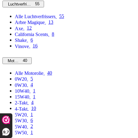
55
Luchtverfrissers
55
Alle Luchtverfrissers
13
Arbre Magique
12
Axe
8
California Scents
6
Shake
16
Vinove
40
Motorolie
40
Alle Motorolie
5
0W20
4
0W30
1
10W40
1
15W40
4
2-Takt
10
4-Takt
1
5W20
6
5W30
2
5W40
9,7
1
5W50