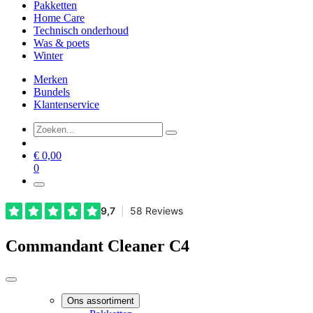
Pakketten
Home Care
Technisch onderhoud
Was & poets
Winter
Merken
Bundels
Klantenservice
€
0,00
0
Commandant Cleaner C4
Ons assortiment