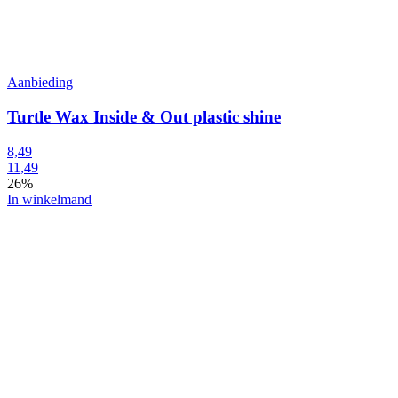
Aanbieding
Turtle Wax Inside & Out plastic shine
8,49
11,49
26%
In winkelmand