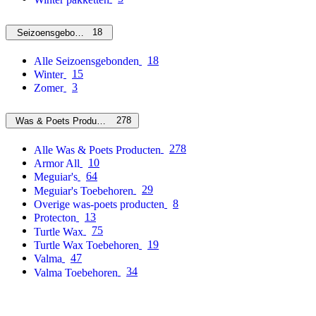
18
Seizoensgebonden
18
Alle Seizoensgebonden
15
Winter
3
Zomer
278
Was & Poets Producten
278
Alle Was & Poets Producten
10
Armor All
64
Meguiar's
29
Meguiar's Toebehoren
8
Overige was-poets producten
13
Protecton
75
Turtle Wax
19
Turtle Wax Toebehoren
47
Valma
34
Valma Toebehoren