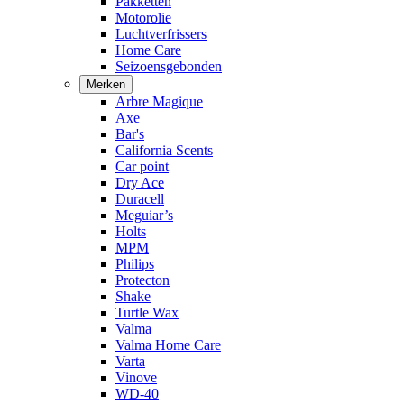
Pakketten
Motorolie
Luchtverfrissers
Home Care
Seizoensgebonden
Merken
Arbre Magique
Axe
Bar's
California Scents
Car point
Dry Ace
Duracell
Meguiar’s
Holts
MPM
Philips
Protecton
Shake
Turtle Wax
Valma
Valma Home Care
Varta
Vinove
WD-40