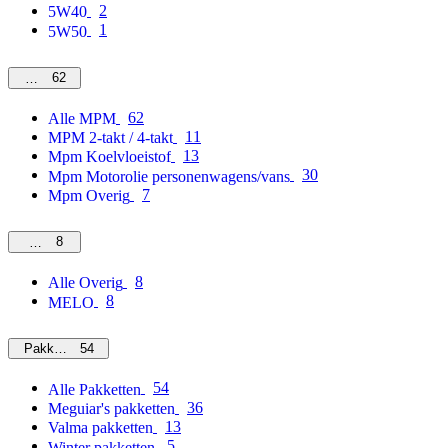
2
5W40
1
5W50
62
MPM
62
Alle MPM
11
MPM 2-takt / 4-takt
13
Mpm Koelvloeistof
30
Mpm Motorolie personenwagens/vans
7
Mpm Overig
8
Overig
8
Alle Overig
8
MELO
54
Pakketten
54
Alle Pakketten
36
Meguiar's pakketten
13
Valma pakketten
5
Winter pakketten