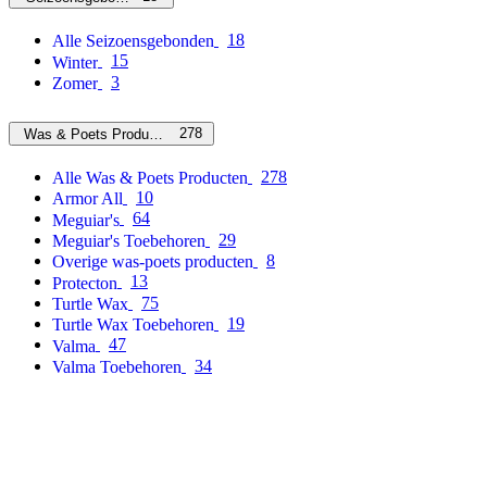
18
Alle Seizoensgebonden
15
Winter
3
Zomer
278
Was & Poets Producten
278
Alle Was & Poets Producten
10
Armor All
64
Meguiar's
29
Meguiar's Toebehoren
8
Overige was-poets producten
13
Protecton
75
Turtle Wax
19
Turtle Wax Toebehoren
47
Valma
34
Valma Toebehoren