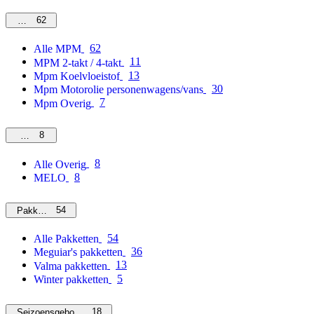
62
MPM
62
Alle MPM
11
MPM 2-takt / 4-takt
13
Mpm Koelvloeistof
30
Mpm Motorolie personenwagens/vans
7
Mpm Overig
8
Overig
8
Alle Overig
8
MELO
54
Pakketten
54
Alle Pakketten
36
Meguiar's pakketten
13
Valma pakketten
5
Winter pakketten
18
Seizoensgebonden