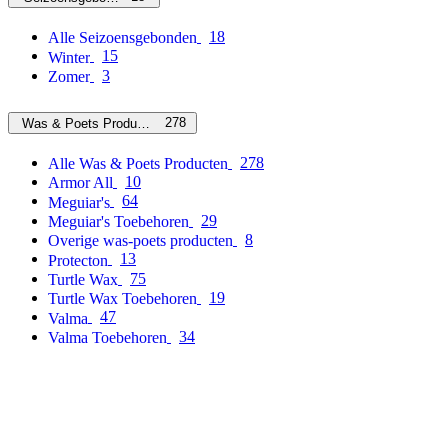
18
Alle Seizoensgebonden
15
Winter
3
Zomer
278
Was & Poets Producten
278
Alle Was & Poets Producten
10
Armor All
64
Meguiar's
29
Meguiar's Toebehoren
8
Overige was-poets producten
13
Protecton
75
Turtle Wax
19
Turtle Wax Toebehoren
47
Valma
34
Valma Toebehoren