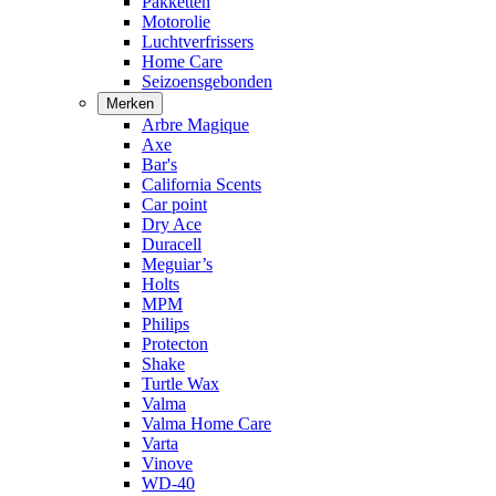
Pakketten
Motorolie
Luchtverfrissers
Home Care
Seizoensgebonden
Merken
Arbre Magique
Axe
Bar's
California Scents
Car point
Dry Ace
Duracell
Meguiar’s
Holts
MPM
Philips
Protecton
Shake
Turtle Wax
Valma
Valma Home Care
Varta
Vinove
WD-40