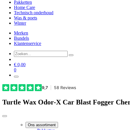
Pakketten
Home Care
Technisch onderhoud
Was & poets
Winter
Merken
Bundels
Klantenservice
€
0,00
0
Turtle Wax Odor-X Car Blast Fogger Che
Ons assortiment