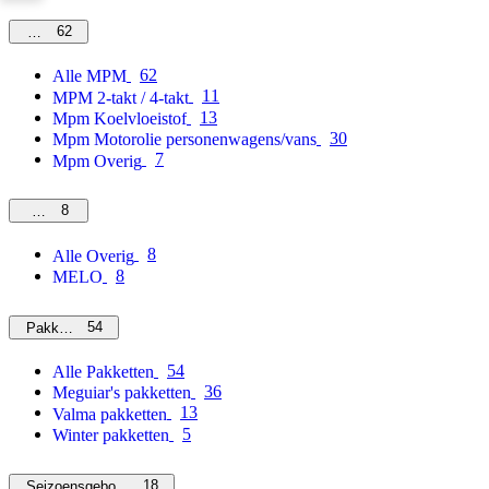
62
MPM
62
Alle MPM
11
MPM 2-takt / 4-takt
13
Mpm Koelvloeistof
30
Mpm Motorolie personenwagens/vans
7
Mpm Overig
8
Overig
8
Alle Overig
8
MELO
54
Pakketten
54
Alle Pakketten
36
Meguiar's pakketten
13
Valma pakketten
5
Winter pakketten
18
Seizoensgebonden