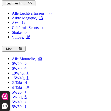
55
Luchtverfrissers
55
Alle Luchtverfrissers
13
Arbre Magique
12
Axe
8
California Scents
6
Shake
16
Vinove
40
Motorolie
40
Alle Motorolie
5
0W20
4
0W30
1
10W40
1
15W40
4
2-Takt
10
4-Takt
1
5W20
6
5W30
2
5W40
9,7
1
5W50