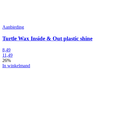
Aanbieding
Turtle Wax Inside & Out plastic shine
8,49
11,49
26%
In winkelmand