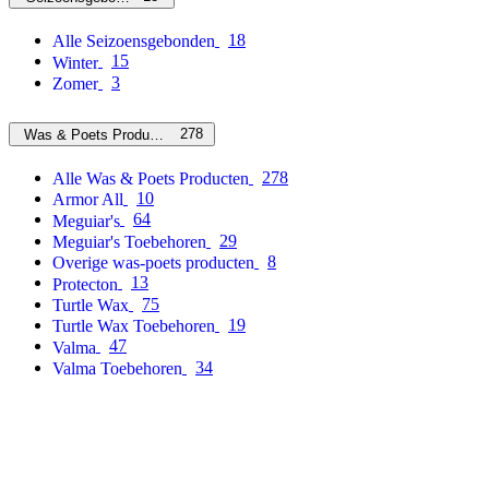
18
Alle Seizoensgebonden
15
Winter
3
Zomer
278
Was & Poets Producten
278
Alle Was & Poets Producten
10
Armor All
64
Meguiar's
29
Meguiar's Toebehoren
8
Overige was-poets producten
13
Protecton
75
Turtle Wax
19
Turtle Wax Toebehoren
47
Valma
34
Valma Toebehoren