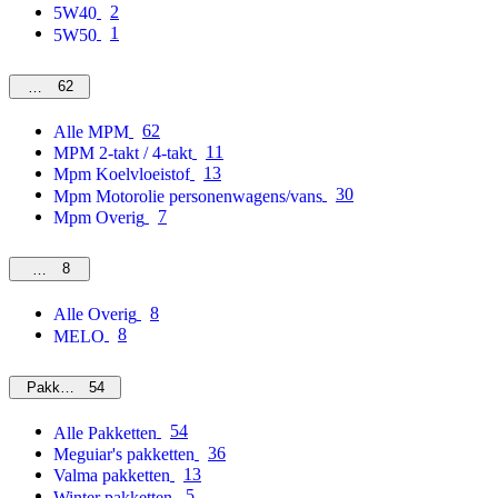
2
5W40
1
5W50
62
MPM
62
Alle MPM
11
MPM 2-takt / 4-takt
13
Mpm Koelvloeistof
30
Mpm Motorolie personenwagens/vans
7
Mpm Overig
8
Overig
8
Alle Overig
8
MELO
54
Pakketten
54
Alle Pakketten
36
Meguiar's pakketten
13
Valma pakketten
5
Winter pakketten