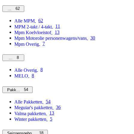
62
MPM
62
Alle MPM
11
MPM 2-takt / 4-takt
13
Mpm Koelvloeistof
30
Mpm Motorolie personenwagens/vans
7
Mpm Overig
8
Overig
8
Alle Overig
8
MELO
54
Pakketten
54
Alle Pakketten
36
Meguiar's pakketten
13
Valma pakketten
5
Winter pakketten
18
Seizoensgebonden