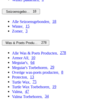
18
Seizoensgebonden
18
Alle Seizoensgebonden
15
Winter
3
Zomer
278
Was & Poets Producten
278
Alle Was & Poets Producten
10
Armor All
64
Meguiar's
29
Meguiar's Toebehoren
8
Overige was-poets producten
13
Protecton
75
Turtle Wax
19
Turtle Wax Toebehoren
47
Valma
34
Valma Toebehoren