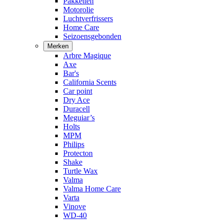
Pakketten
Motorolie
Luchtverfrissers
Home Care
Seizoensgebonden
Merken
Arbre Magique
Axe
Bar's
California Scents
Car point
Dry Ace
Duracell
Meguiar’s
Holts
MPM
Philips
Protecton
Shake
Turtle Wax
Valma
Valma Home Care
Varta
Vinove
WD-40