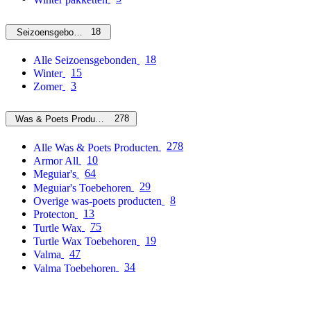
18
Seizoensgebonden
18
Alle Seizoensgebonden
15
Winter
3
Zomer
278
Was & Poets Producten
278
Alle Was & Poets Producten
10
Armor All
64
Meguiar's
29
Meguiar's Toebehoren
8
Overige was-poets producten
13
Protecton
75
Turtle Wax
19
Turtle Wax Toebehoren
47
Valma
34
Valma Toebehoren