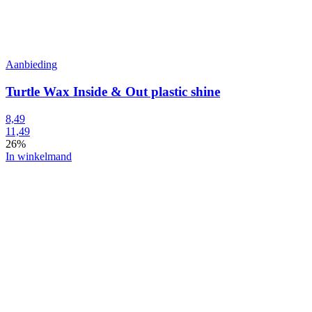
Aanbieding
Turtle Wax Inside & Out plastic shine
8,49
11,49
26%
In winkelmand