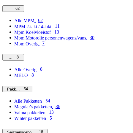
62
MPM
62
Alle MPM
11
MPM 2-takt / 4-takt
13
Mpm Koelvloeistof
30
Mpm Motorolie personenwagens/vans
7
Mpm Overig
8
Overig
8
Alle Overig
8
MELO
54
Pakketten
54
Alle Pakketten
36
Meguiar's pakketten
13
Valma pakketten
5
Winter pakketten
18
Seizoensgebonden