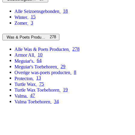
18
Alle Seizoensgebonden
15
Winter
3
Zomer
278
Was & Poets Producten
278
Alle Was & Poets Producten
10
Armor All
64
Meguiar's
29
Meguiar's Toebehoren
8
Overige was-poets producten
13
Protecton
75
Turtle Wax
19
Turtle Wax Toebehoren
47
Valma
34
Valma Toebehoren