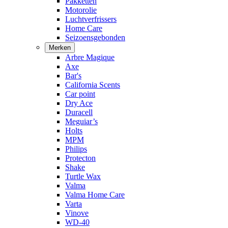
Pakketten
Motorolie
Luchtverfrissers
Home Care
Seizoensgebonden
Merken
Arbre Magique
Axe
Bar's
California Scents
Car point
Dry Ace
Duracell
Meguiar’s
Holts
MPM
Philips
Protecton
Shake
Turtle Wax
Valma
Valma Home Care
Varta
Vinove
WD-40