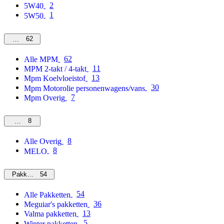
2
5W40
1
5W50
62
MPM
62
Alle MPM
11
MPM 2-takt / 4-takt
13
Mpm Koelvloeistof
30
Mpm Motorolie personenwagens/vans
7
Mpm Overig
8
Overig
8
Alle Overig
8
MELO
54
Pakketten
54
Alle Pakketten
36
Meguiar's pakketten
13
Valma pakketten
5
Winter pakketten