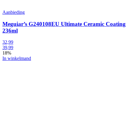
Aanbieding
Meguiar’s G240108EU Ultimate Ceramic Coating
236ml
32,99
39,99
18%
In winkelmand