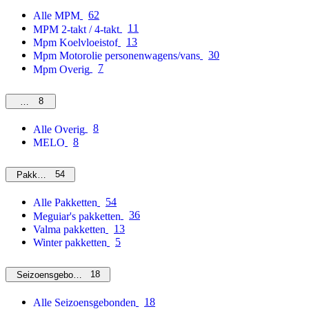
62
Alle MPM
11
MPM 2-takt / 4-takt
13
Mpm Koelvloeistof
30
Mpm Motorolie personenwagens/vans
7
Mpm Overig
8
Overig
8
Alle Overig
8
MELO
54
Pakketten
54
Alle Pakketten
36
Meguiar's pakketten
13
Valma pakketten
5
Winter pakketten
18
Seizoensgebonden
18
Alle Seizoensgebonden