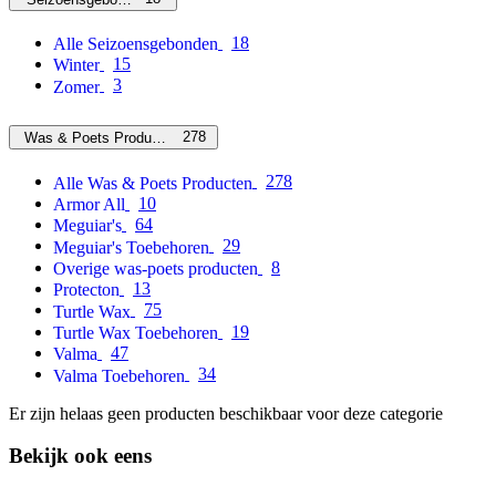
18
Alle Seizoensgebonden
15
Winter
3
Zomer
278
Was & Poets Producten
278
Alle Was & Poets Producten
10
Armor All
64
Meguiar's
29
Meguiar's Toebehoren
8
Overige was-poets producten
13
Protecton
75
Turtle Wax
19
Turtle Wax Toebehoren
47
Valma
34
Valma Toebehoren
Er zijn helaas geen producten beschikbaar voor deze categorie
Bekijk ook eens