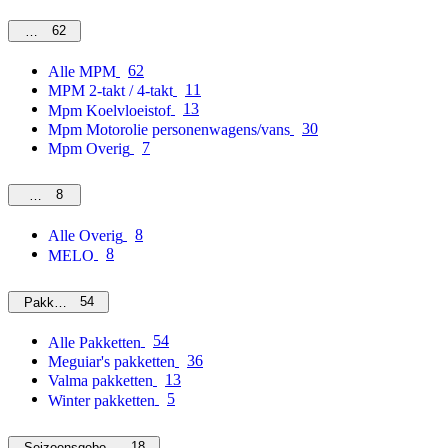
62
MPM
62
Alle MPM
11
MPM 2-takt / 4-takt
13
Mpm Koelvloeistof
30
Mpm Motorolie personenwagens/vans
7
Mpm Overig
8
Overig
8
Alle Overig
8
MELO
54
Pakketten
54
Alle Pakketten
36
Meguiar's pakketten
13
Valma pakketten
5
Winter pakketten
18
Seizoensgebonden