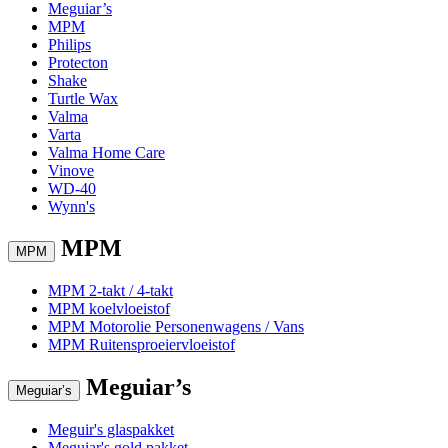
Meguiar’s
MPM
Philips
Protecton
Shake
Turtle Wax
Valma
Varta
Valma Home Care
Vinove
WD-40
Wynn's
MPM
MPM
MPM 2-takt / 4-takt
MPM koelvloeistof
MPM Motorolie Personenwagens / Vans
MPM Ruitensproeiervloeistof
Meguiar’s
Meguiar’s
Meguir's glaspakket
Meguiar's gold pakket