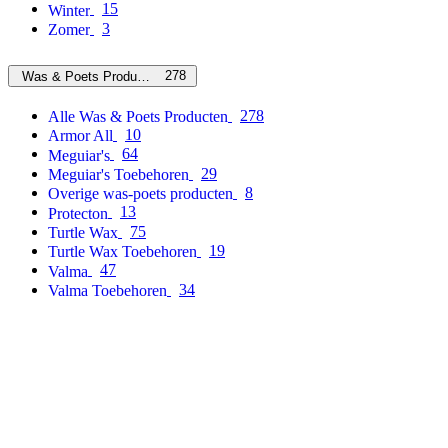
15
Winter
3
Zomer
278
Was & Poets Producten
278
Alle Was & Poets Producten
10
Armor All
64
Meguiar's
29
Meguiar's Toebehoren
8
Overige was-poets producten
13
Protecton
75
Turtle Wax
19
Turtle Wax Toebehoren
47
Valma
34
Valma Toebehoren