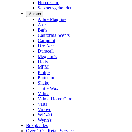
Home Care
Seizoensgebonden
Merken
Arbre Magique
Axe
Bar's
California Scents
Car point
Dry Ace
Duracell
Meguiar’s
Holts
MPM
Philips
Protecton
Shake
Turtle Wax
Valma
Valma Home Care
Varta
Vinove
WD-40
Wynn's
Bekijk alles
Over GCC Retail Service