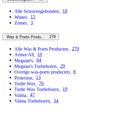
18
Alle Seizoensgebonden
15
Winter
3
Zomer
279
Was & Poets Producten
279
Alle Was & Poets Producten
10
Armor All
64
Meguiar's
29
Meguiar's Toebehoren
8
Overige was-poets producten
13
Protecton
76
Turtle Wax
19
Turtle Wax Toebehoren
47
Valma
34
Valma Toebehoren