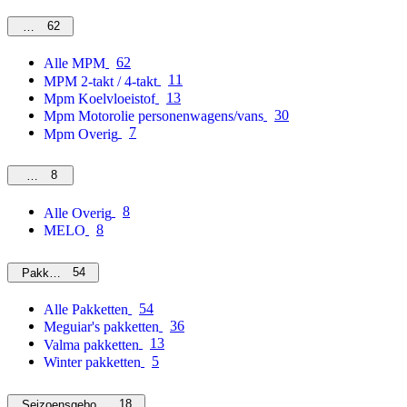
62
MPM
62
Alle MPM
11
MPM 2-takt / 4-takt
13
Mpm Koelvloeistof
30
Mpm Motorolie personenwagens/vans
7
Mpm Overig
8
Overig
8
Alle Overig
8
MELO
54
Pakketten
54
Alle Pakketten
36
Meguiar's pakketten
13
Valma pakketten
5
Winter pakketten
18
Seizoensgebonden