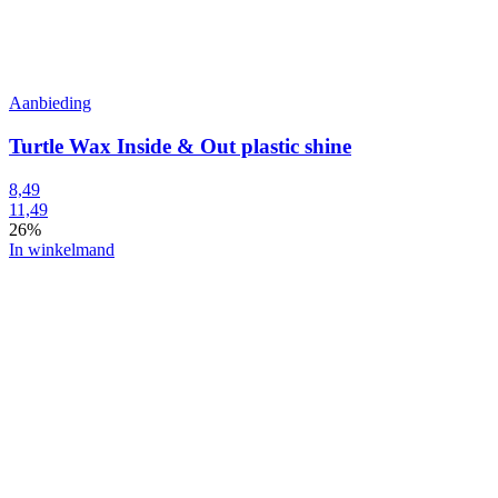
Aanbieding
Turtle Wax Inside & Out plastic shine
8,49
11,49
26%
In winkelmand