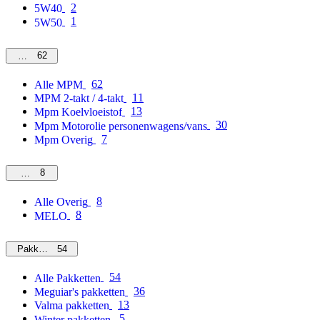
2
5W40
1
5W50
62
MPM
62
Alle MPM
11
MPM 2-takt / 4-takt
13
Mpm Koelvloeistof
30
Mpm Motorolie personenwagens/vans
7
Mpm Overig
8
Overig
8
Alle Overig
8
MELO
54
Pakketten
54
Alle Pakketten
36
Meguiar's pakketten
13
Valma pakketten
5
Winter pakketten