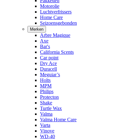
Pakketten
Motorolie
Luchtverfrissers
Home Care
Seizoensgebonden
Merken
Arbre Magique
Axe
Bar's
California Scents
Car point
Dry Ace
Duracell
Meguiar’s
Holts
MPM
Philips
Protecton
Shake
Turtle Wax
Valma
Valma Home Care
Varta
Vinove
WD-40