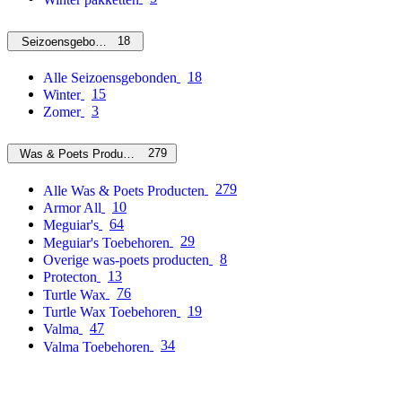
18
Seizoensgebonden
18
Alle Seizoensgebonden
15
Winter
3
Zomer
279
Was & Poets Producten
279
Alle Was & Poets Producten
10
Armor All
64
Meguiar's
29
Meguiar's Toebehoren
8
Overige was-poets producten
13
Protecton
76
Turtle Wax
19
Turtle Wax Toebehoren
47
Valma
34
Valma Toebehoren