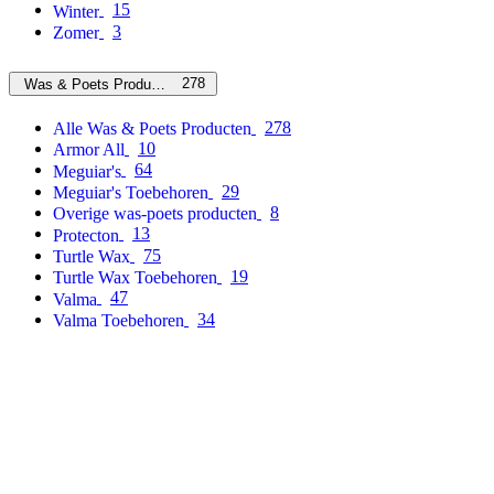
15
Winter
3
Zomer
278
Was & Poets Producten
278
Alle Was & Poets Producten
10
Armor All
64
Meguiar's
29
Meguiar's Toebehoren
8
Overige was-poets producten
13
Protecton
75
Turtle Wax
19
Turtle Wax Toebehoren
47
Valma
34
Valma Toebehoren