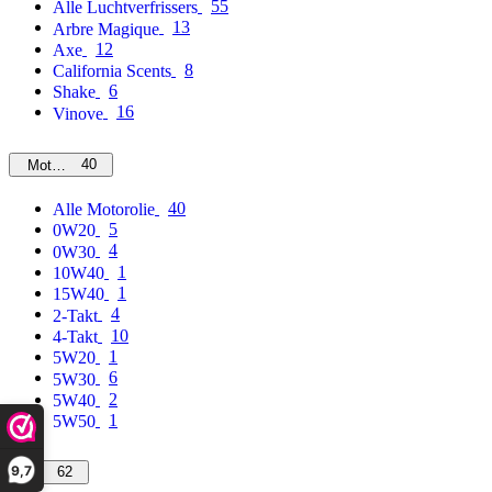
55
Alle Luchtverfrissers
13
Arbre Magique
12
Axe
8
California Scents
6
Shake
16
Vinove
40
Motorolie
40
Alle Motorolie
5
0W20
4
0W30
1
10W40
1
15W40
4
2-Takt
10
4-Takt
1
5W20
6
5W30
2
5W40
1
5W50
9,7
62
MPM