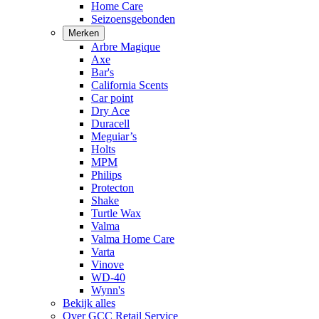
Home Care
Seizoensgebonden
Merken
Arbre Magique
Axe
Bar's
California Scents
Car point
Dry Ace
Duracell
Meguiar’s
Holts
MPM
Philips
Protecton
Shake
Turtle Wax
Valma
Valma Home Care
Varta
Vinove
WD-40
Wynn's
Bekijk alles
Over GCC Retail Service