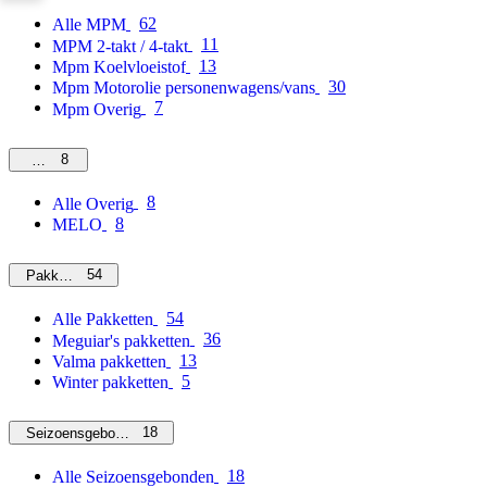
62
Alle MPM
11
MPM 2-takt / 4-takt
13
Mpm Koelvloeistof
30
Mpm Motorolie personenwagens/vans
7
Mpm Overig
8
Overig
8
Alle Overig
8
MELO
54
Pakketten
54
Alle Pakketten
36
Meguiar's pakketten
13
Valma pakketten
5
Winter pakketten
18
Seizoensgebonden
18
Alle Seizoensgebonden