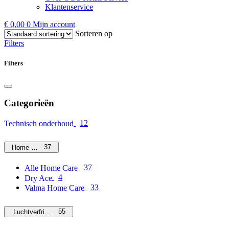
Klantenservice
€
0,00
0
Mijn account
Sorteren op
Filters
Filters
Categorieën
12
Technisch onderhoud
37
Home Care
37
Alle Home Care
4
Dry Ace
33
Valma Home Care
55
Luchtverfrissers