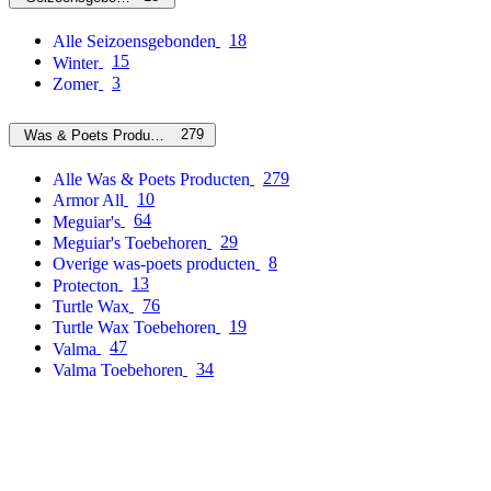
18
Alle Seizoensgebonden
15
Winter
3
Zomer
279
Was & Poets Producten
279
Alle Was & Poets Producten
10
Armor All
64
Meguiar's
29
Meguiar's Toebehoren
8
Overige was-poets producten
13
Protecton
76
Turtle Wax
19
Turtle Wax Toebehoren
47
Valma
34
Valma Toebehoren