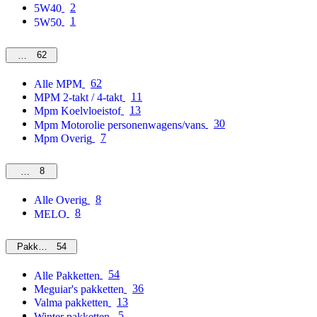
2
5W40
1
5W50
62
MPM
62
Alle MPM
11
MPM 2-takt / 4-takt
13
Mpm Koelvloeistof
30
Mpm Motorolie personenwagens/vans
7
Mpm Overig
8
Overig
8
Alle Overig
8
MELO
54
Pakketten
54
Alle Pakketten
36
Meguiar's pakketten
13
Valma pakketten
5
Winter pakketten