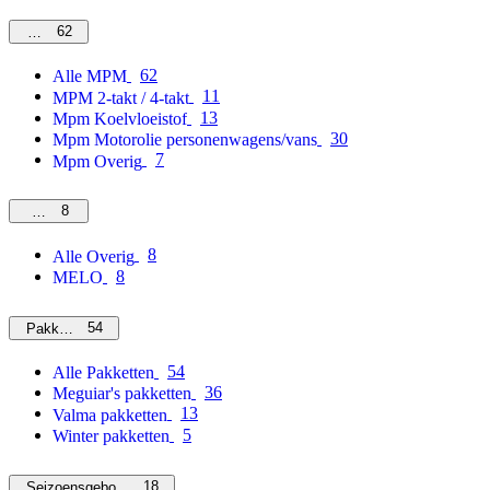
62
MPM
62
Alle MPM
11
MPM 2-takt / 4-takt
13
Mpm Koelvloeistof
30
Mpm Motorolie personenwagens/vans
7
Mpm Overig
8
Overig
8
Alle Overig
8
MELO
54
Pakketten
54
Alle Pakketten
36
Meguiar's pakketten
13
Valma pakketten
5
Winter pakketten
18
Seizoensgebonden