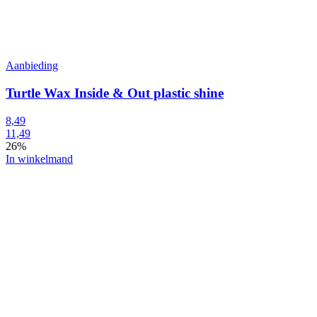
Aanbieding
Turtle Wax Inside & Out plastic shine
8,49
11,49
26%
In winkelmand