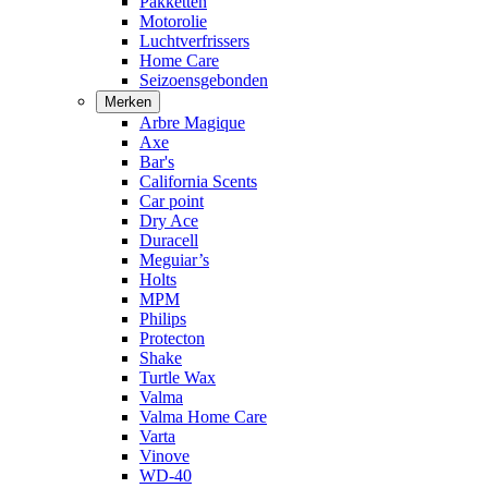
Pakketten
Motorolie
Luchtverfrissers
Home Care
Seizoensgebonden
Merken
Arbre Magique
Axe
Bar's
California Scents
Car point
Dry Ace
Duracell
Meguiar’s
Holts
MPM
Philips
Protecton
Shake
Turtle Wax
Valma
Valma Home Care
Varta
Vinove
WD-40