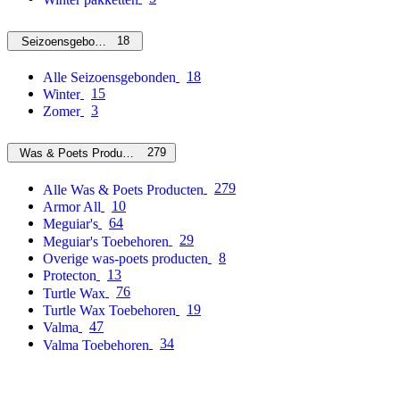
18
Seizoensgebonden
18
Alle Seizoensgebonden
15
Winter
3
Zomer
279
Was & Poets Producten
279
Alle Was & Poets Producten
10
Armor All
64
Meguiar's
29
Meguiar's Toebehoren
8
Overige was-poets producten
13
Protecton
76
Turtle Wax
19
Turtle Wax Toebehoren
47
Valma
34
Valma Toebehoren