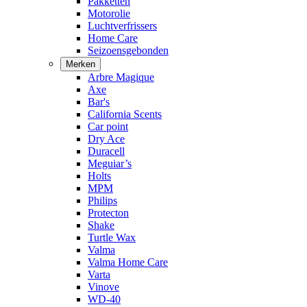
Pakketten
Motorolie
Luchtverfrissers
Home Care
Seizoensgebonden
Merken
Arbre Magique
Axe
Bar's
California Scents
Car point
Dry Ace
Duracell
Meguiar’s
Holts
MPM
Philips
Protecton
Shake
Turtle Wax
Valma
Valma Home Care
Varta
Vinove
WD-40