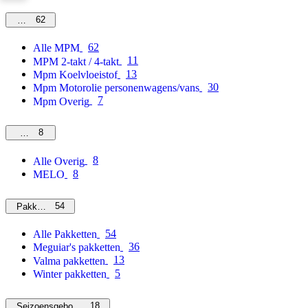
62
MPM
62
Alle MPM
11
MPM 2-takt / 4-takt
13
Mpm Koelvloeistof
30
Mpm Motorolie personenwagens/vans
7
Mpm Overig
8
Overig
8
Alle Overig
8
MELO
54
Pakketten
54
Alle Pakketten
36
Meguiar's pakketten
13
Valma pakketten
5
Winter pakketten
18
Seizoensgebonden