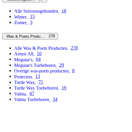
18
Alle Seizoensgebonden
15
Winter
3
Zomer
278
Was & Poets Producten
278
Alle Was & Poets Producten
10
Armor All
64
Meguiar's
29
Meguiar's Toebehoren
8
Overige was-poets producten
13
Protecton
75
Turtle Wax
19
Turtle Wax Toebehoren
47
Valma
34
Valma Toebehoren