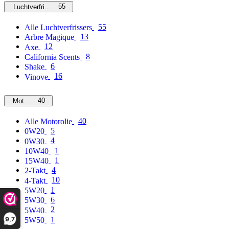
55
Luchtverfrissers
55
Alle Luchtverfrissers
13
Arbre Magique
12
Axe
8
California Scents
6
Shake
16
Vinove
40
Motorolie
40
Alle Motorolie
5
0W20
4
0W30
1
10W40
1
15W40
4
2-Takt
10
4-Takt
1
5W20
6
5W30
2
5W40
9,7
1
5W50