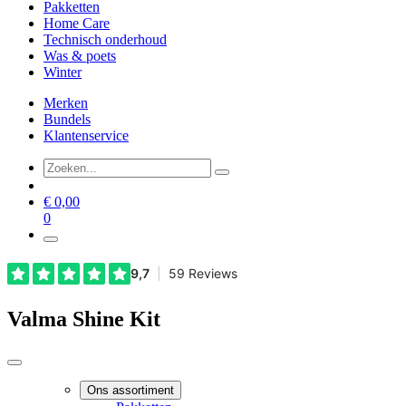
Pakketten
Home Care
Technisch onderhoud
Was & poets
Winter
Merken
Bundels
Klantenservice
€
0,00
0
Valma Shine Kit
Ons assortiment