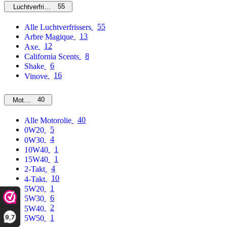
55
Luchtverfrissers
55
Alle Luchtverfrissers
13
Arbre Magique
12
Axe
8
California Scents
6
Shake
16
Vinove
40
Motorolie
40
Alle Motorolie
5
0W20
4
0W30
1
10W40
1
15W40
4
2-Takt
10
4-Takt
1
5W20
6
5W30
2
5W40
9,7
1
5W50