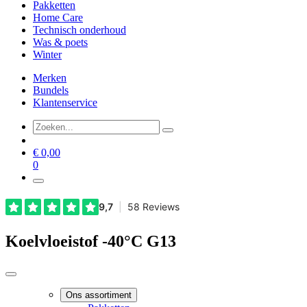
Pakketten
Home Care
Technisch onderhoud
Was & poets
Winter
Merken
Bundels
Klantenservice
€
0,00
0
Koelvloeistof -40°C G13
Ons assortiment