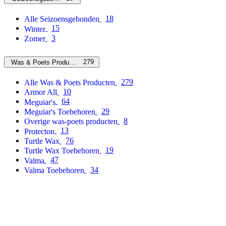
18
Alle Seizoensgebonden
15
Winter
3
Zomer
279
Was & Poets Producten
279
Alle Was & Poets Producten
10
Armor All
64
Meguiar's
29
Meguiar's Toebehoren
8
Overige was-poets producten
13
Protecton
76
Turtle Wax
19
Turtle Wax Toebehoren
47
Valma
34
Valma Toebehoren