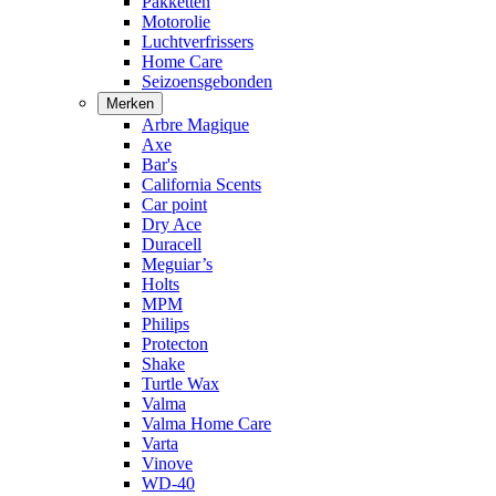
Pakketten
Motorolie
Luchtverfrissers
Home Care
Seizoensgebonden
Merken
Arbre Magique
Axe
Bar's
California Scents
Car point
Dry Ace
Duracell
Meguiar’s
Holts
MPM
Philips
Protecton
Shake
Turtle Wax
Valma
Valma Home Care
Varta
Vinove
WD-40