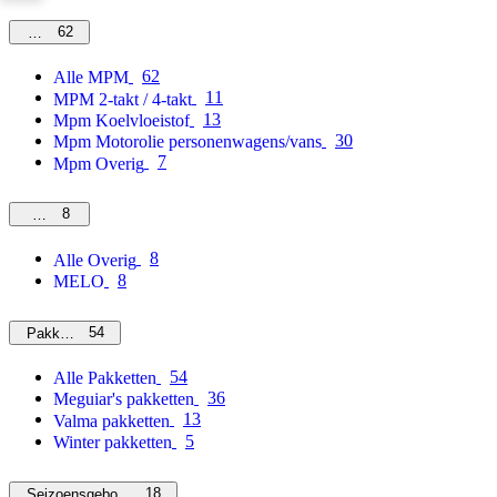
62
MPM
62
Alle MPM
11
MPM 2-takt / 4-takt
13
Mpm Koelvloeistof
30
Mpm Motorolie personenwagens/vans
7
Mpm Overig
8
Overig
8
Alle Overig
8
MELO
54
Pakketten
54
Alle Pakketten
36
Meguiar's pakketten
13
Valma pakketten
5
Winter pakketten
18
Seizoensgebonden