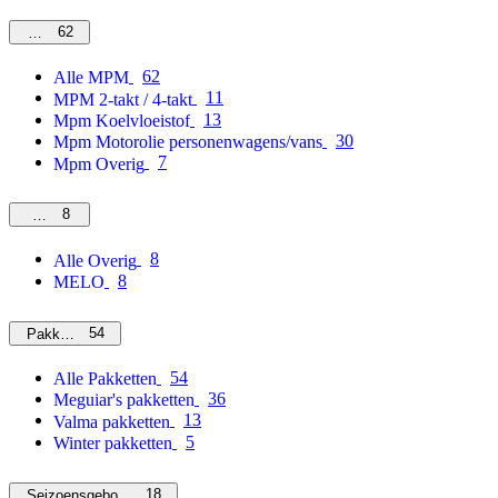
62
MPM
62
Alle MPM
11
MPM 2-takt / 4-takt
13
Mpm Koelvloeistof
30
Mpm Motorolie personenwagens/vans
7
Mpm Overig
8
Overig
8
Alle Overig
8
MELO
54
Pakketten
54
Alle Pakketten
36
Meguiar's pakketten
13
Valma pakketten
5
Winter pakketten
18
Seizoensgebonden