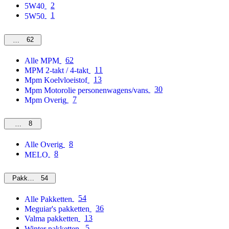
2
5W40
1
5W50
62
MPM
62
Alle MPM
11
MPM 2-takt / 4-takt
13
Mpm Koelvloeistof
30
Mpm Motorolie personenwagens/vans
7
Mpm Overig
8
Overig
8
Alle Overig
8
MELO
54
Pakketten
54
Alle Pakketten
36
Meguiar's pakketten
13
Valma pakketten
5
Winter pakketten