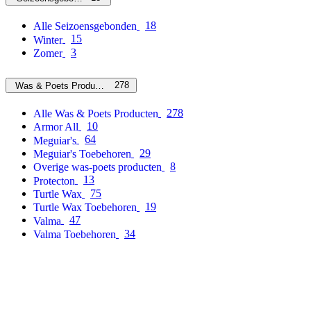
18
Alle Seizoensgebonden
15
Winter
3
Zomer
278
Was & Poets Producten
278
Alle Was & Poets Producten
10
Armor All
64
Meguiar's
29
Meguiar's Toebehoren
8
Overige was-poets producten
13
Protecton
75
Turtle Wax
19
Turtle Wax Toebehoren
47
Valma
34
Valma Toebehoren