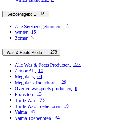
18
Seizoensgebonden
18
Alle Seizoensgebonden
15
Winter
3
Zomer
278
Was & Poets Producten
278
Alle Was & Poets Producten
10
Armor All
64
Meguiar's
29
Meguiar's Toebehoren
8
Overige was-poets producten
13
Protecton
75
Turtle Wax
19
Turtle Wax Toebehoren
47
Valma
34
Valma Toebehoren