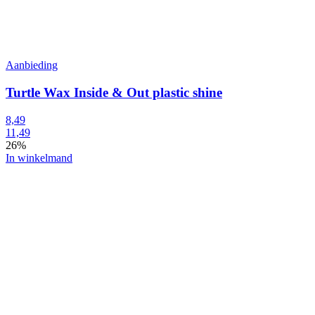
Aanbieding
Turtle Wax Inside & Out plastic shine
8,49
11,49
26%
In winkelmand