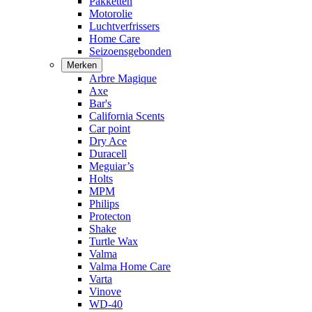
Pakketten
Motorolie
Luchtverfrissers
Home Care
Seizoensgebonden
Merken
Arbre Magique
Axe
Bar's
California Scents
Car point
Dry Ace
Duracell
Meguiar’s
Holts
MPM
Philips
Protecton
Shake
Turtle Wax
Valma
Valma Home Care
Varta
Vinove
WD-40