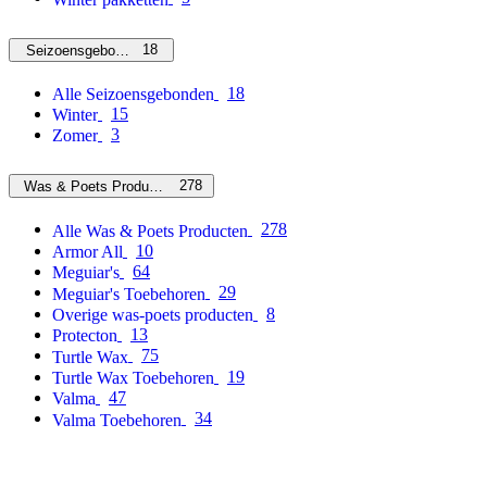
18
Seizoensgebonden
18
Alle Seizoensgebonden
15
Winter
3
Zomer
278
Was & Poets Producten
278
Alle Was & Poets Producten
10
Armor All
64
Meguiar's
29
Meguiar's Toebehoren
8
Overige was-poets producten
13
Protecton
75
Turtle Wax
19
Turtle Wax Toebehoren
47
Valma
34
Valma Toebehoren