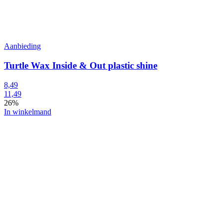
Aanbieding
Turtle Wax Inside & Out plastic shine
8,49
11,49
26%
In winkelmand