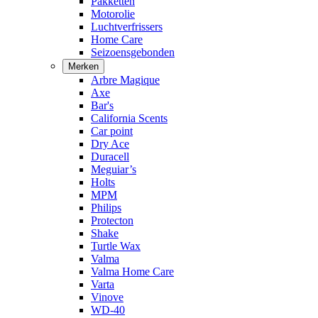
Pakketten
Motorolie
Luchtverfrissers
Home Care
Seizoensgebonden
Merken
Arbre Magique
Axe
Bar's
California Scents
Car point
Dry Ace
Duracell
Meguiar’s
Holts
MPM
Philips
Protecton
Shake
Turtle Wax
Valma
Valma Home Care
Varta
Vinove
WD-40