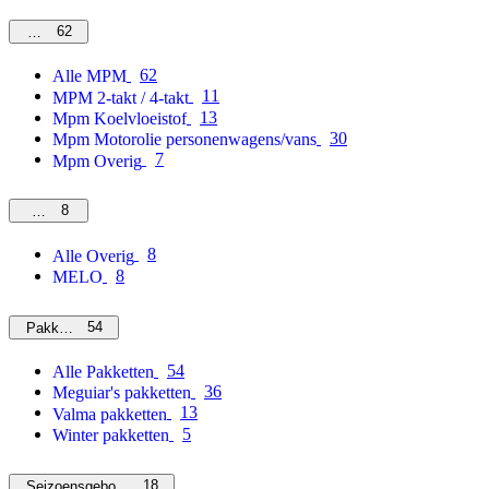
62
MPM
62
Alle MPM
11
MPM 2-takt / 4-takt
13
Mpm Koelvloeistof
30
Mpm Motorolie personenwagens/vans
7
Mpm Overig
8
Overig
8
Alle Overig
8
MELO
54
Pakketten
54
Alle Pakketten
36
Meguiar's pakketten
13
Valma pakketten
5
Winter pakketten
18
Seizoensgebonden