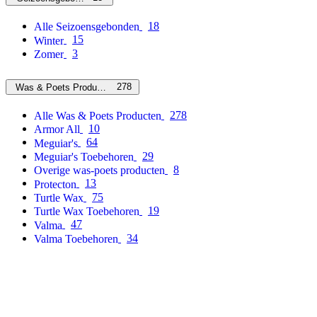
18
Alle Seizoensgebonden
15
Winter
3
Zomer
278
Was & Poets Producten
278
Alle Was & Poets Producten
10
Armor All
64
Meguiar's
29
Meguiar's Toebehoren
8
Overige was-poets producten
13
Protecton
75
Turtle Wax
19
Turtle Wax Toebehoren
47
Valma
34
Valma Toebehoren