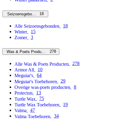
18
Seizoensgebonden
18
Alle Seizoensgebonden
15
Winter
3
Zomer
278
Was & Poets Producten
278
Alle Was & Poets Producten
10
Armor All
64
Meguiar's
29
Meguiar's Toebehoren
8
Overige was-poets producten
13
Protecton
75
Turtle Wax
19
Turtle Wax Toebehoren
47
Valma
34
Valma Toebehoren