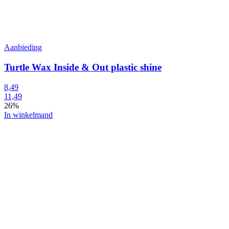
Aanbieding
Turtle Wax Inside & Out plastic shine
8,49
11,49
26%
In winkelmand