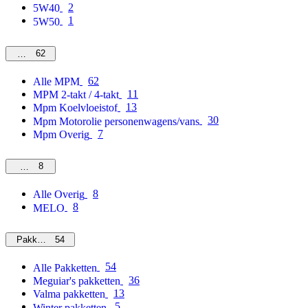
2
5W40
1
5W50
62
MPM
62
Alle MPM
11
MPM 2-takt / 4-takt
13
Mpm Koelvloeistof
30
Mpm Motorolie personenwagens/vans
7
Mpm Overig
8
Overig
8
Alle Overig
8
MELO
54
Pakketten
54
Alle Pakketten
36
Meguiar's pakketten
13
Valma pakketten
5
Winter pakketten