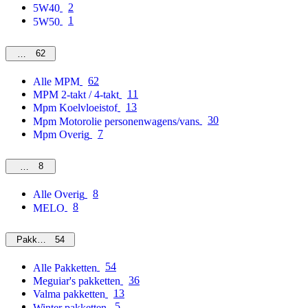
2
5W40
1
5W50
62
MPM
62
Alle MPM
11
MPM 2-takt / 4-takt
13
Mpm Koelvloeistof
30
Mpm Motorolie personenwagens/vans
7
Mpm Overig
8
Overig
8
Alle Overig
8
MELO
54
Pakketten
54
Alle Pakketten
36
Meguiar's pakketten
13
Valma pakketten
5
Winter pakketten