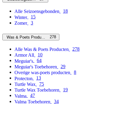
18
Alle Seizoensgebonden
15
Winter
3
Zomer
278
Was & Poets Producten
278
Alle Was & Poets Producten
10
Armor All
64
Meguiar's
29
Meguiar's Toebehoren
8
Overige was-poets producten
13
Protecton
75
Turtle Wax
19
Turtle Wax Toebehoren
47
Valma
34
Valma Toebehoren