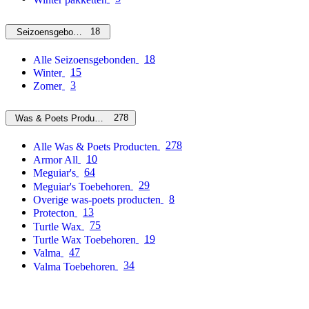
18
Seizoensgebonden
18
Alle Seizoensgebonden
15
Winter
3
Zomer
278
Was & Poets Producten
278
Alle Was & Poets Producten
10
Armor All
64
Meguiar's
29
Meguiar's Toebehoren
8
Overige was-poets producten
13
Protecton
75
Turtle Wax
19
Turtle Wax Toebehoren
47
Valma
34
Valma Toebehoren