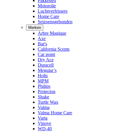
Pakketten
Motorolie
Luchtverfrissers
Home Care
Seizoensgebonden
Merken
Arbre Magique
Axe
Bar's
California Scents
Car point
Dry Ace
Duracell
Meguiar’s
Holts
MPM
Philips
Protecton
Shake
Turtle Wax
Valma
Valma Home Care
Varta
Vinove
WD-40