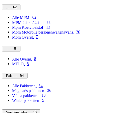
62
MPM
62
Alle MPM
11
MPM 2-takt / 4-takt
13
Mpm Koelvloeistof
30
Mpm Motorolie personenwagens/vans
7
Mpm Overig
8
Overig
8
Alle Overig
8
MELO
54
Pakketten
54
Alle Pakketten
36
Meguiar's pakketten
13
Valma pakketten
5
Winter pakketten
18
Seizoensgebonden