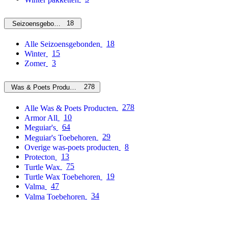
18
Seizoensgebonden
18
Alle Seizoensgebonden
15
Winter
3
Zomer
278
Was & Poets Producten
278
Alle Was & Poets Producten
10
Armor All
64
Meguiar's
29
Meguiar's Toebehoren
8
Overige was-poets producten
13
Protecton
75
Turtle Wax
19
Turtle Wax Toebehoren
47
Valma
34
Valma Toebehoren