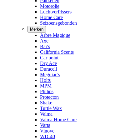
Pakketten
Motorolie
Luchtverfrissers
Home Care
Seizoensgebonden
Merken
Arbre Magique
Axe
Bar's
California Scents
Car point
Dry Ace
Duracell
Meguiar’s
Holts
MPM
Philips
Protecton
Shake
Turtle Wax
Valma
Valma Home Care
Varta
Vinove
WD-40