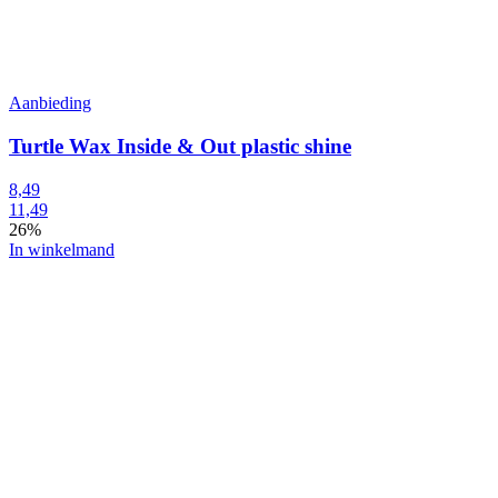
Aanbieding
Turtle Wax Inside & Out plastic shine
8,49
11,49
26%
In winkelmand