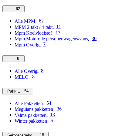
62
MPM
62
Alle MPM
11
MPM 2-takt / 4-takt
13
Mpm Koelvloeistof
30
Mpm Motorolie personenwagens/vans
7
Mpm Overig
8
Overig
8
Alle Overig
8
MELO
54
Pakketten
54
Alle Pakketten
36
Meguiar's pakketten
13
Valma pakketten
5
Winter pakketten
18
Seizoensgebonden