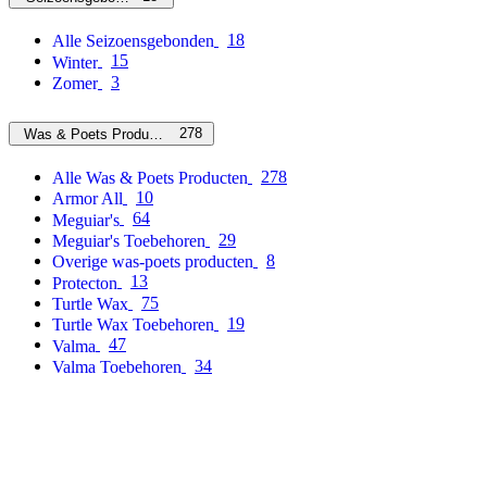
18
Alle Seizoensgebonden
15
Winter
3
Zomer
278
Was & Poets Producten
278
Alle Was & Poets Producten
10
Armor All
64
Meguiar's
29
Meguiar's Toebehoren
8
Overige was-poets producten
13
Protecton
75
Turtle Wax
19
Turtle Wax Toebehoren
47
Valma
34
Valma Toebehoren