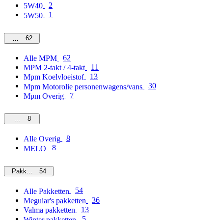
2
5W40
1
5W50
62
MPM
62
Alle MPM
11
MPM 2-takt / 4-takt
13
Mpm Koelvloeistof
30
Mpm Motorolie personenwagens/vans
7
Mpm Overig
8
Overig
8
Alle Overig
8
MELO
54
Pakketten
54
Alle Pakketten
36
Meguiar's pakketten
13
Valma pakketten
5
Winter pakketten