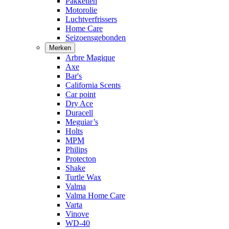
Pakketten
Motorolie
Luchtverfrissers
Home Care
Seizoensgebonden
Merken
Arbre Magique
Axe
Bar's
California Scents
Car point
Dry Ace
Duracell
Meguiar’s
Holts
MPM
Philips
Protecton
Shake
Turtle Wax
Valma
Valma Home Care
Varta
Vinove
WD-40