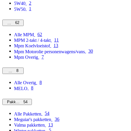
2
5W40
1
5W50
62
MPM
62
Alle MPM
11
MPM 2-takt / 4-takt
13
Mpm Koelvloeistof
30
Mpm Motorolie personenwagens/vans
7
Mpm Overig
8
Overig
8
Alle Overig
8
MELO
54
Pakketten
54
Alle Pakketten
36
Meguiar's pakketten
13
Valma pakketten
5
Winter pakketten