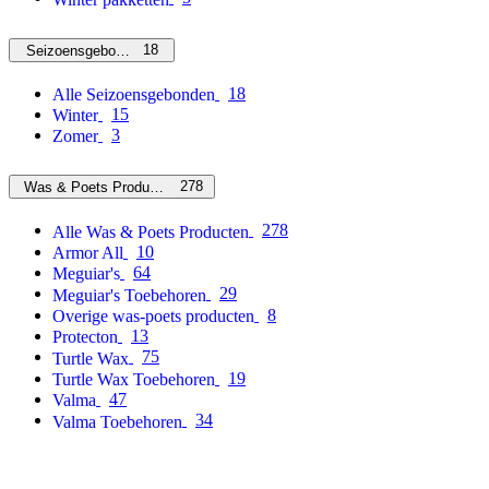
18
Seizoensgebonden
18
Alle Seizoensgebonden
15
Winter
3
Zomer
278
Was & Poets Producten
278
Alle Was & Poets Producten
10
Armor All
64
Meguiar's
29
Meguiar's Toebehoren
8
Overige was-poets producten
13
Protecton
75
Turtle Wax
19
Turtle Wax Toebehoren
47
Valma
34
Valma Toebehoren