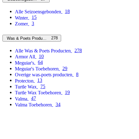
18
Alle Seizoensgebonden
15
Winter
3
Zomer
278
Was & Poets Producten
278
Alle Was & Poets Producten
10
Armor All
64
Meguiar's
29
Meguiar's Toebehoren
8
Overige was-poets producten
13
Protecton
75
Turtle Wax
19
Turtle Wax Toebehoren
47
Valma
34
Valma Toebehoren