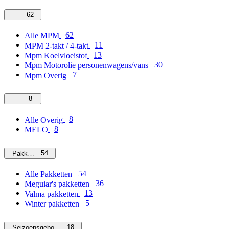
62
MPM
62
Alle MPM
11
MPM 2-takt / 4-takt
13
Mpm Koelvloeistof
30
Mpm Motorolie personenwagens/vans
7
Mpm Overig
8
Overig
8
Alle Overig
8
MELO
54
Pakketten
54
Alle Pakketten
36
Meguiar's pakketten
13
Valma pakketten
5
Winter pakketten
18
Seizoensgebonden