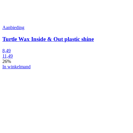
Aanbieding
Turtle Wax Inside & Out plastic shine
8,49
11,49
26%
In winkelmand