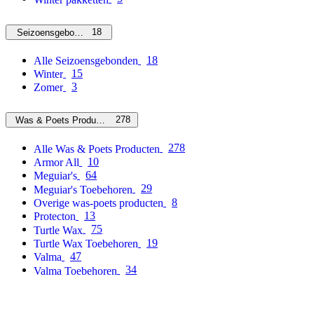
18
Seizoensgebonden
18
Alle Seizoensgebonden
15
Winter
3
Zomer
278
Was & Poets Producten
278
Alle Was & Poets Producten
10
Armor All
64
Meguiar's
29
Meguiar's Toebehoren
8
Overige was-poets producten
13
Protecton
75
Turtle Wax
19
Turtle Wax Toebehoren
47
Valma
34
Valma Toebehoren