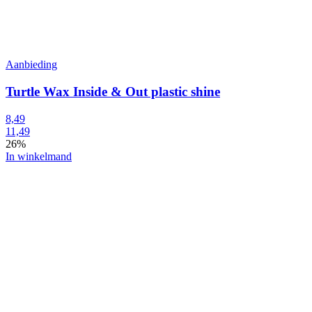
Aanbieding
Turtle Wax Inside & Out plastic shine
8,49
11,49
26%
In winkelmand