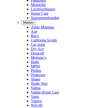
Pakketten
Motorolie
Luchtverfrissers
Home Care
Seizoensgebonden
Merken
Arbre Magique
Axe
Bar's
California Scents
Car point
Dry Ace
Duracell
Meguiar’s
Holts
MPM
Philips
Protecton
Shake
Turtle Wax
Valma
Valma Home Care
Varta
Vinove
WD-40