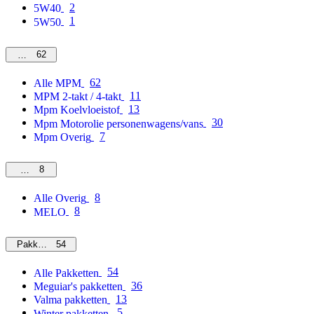
2
5W40
1
5W50
62
MPM
62
Alle MPM
11
MPM 2-takt / 4-takt
13
Mpm Koelvloeistof
30
Mpm Motorolie personenwagens/vans
7
Mpm Overig
8
Overig
8
Alle Overig
8
MELO
54
Pakketten
54
Alle Pakketten
36
Meguiar's pakketten
13
Valma pakketten
5
Winter pakketten