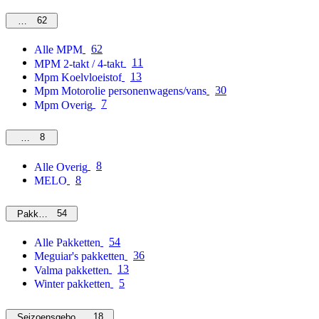
62
MPM
62
Alle MPM
11
MPM 2-takt / 4-takt
13
Mpm Koelvloeistof
30
Mpm Motorolie personenwagens/vans
7
Mpm Overig
8
Overig
8
Alle Overig
8
MELO
54
Pakketten
54
Alle Pakketten
36
Meguiar's pakketten
13
Valma pakketten
5
Winter pakketten
18
Seizoensgebonden