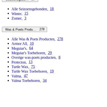
18
Alle Seizoensgebonden
15
Winter
3
Zomer
278
Was & Poets Producten
278
Alle Was & Poets Producten
10
Armor All
64
Meguiar's
29
Meguiar's Toebehoren
8
Overige was-poets producten
13
Protecton
75
Turtle Wax
19
Turtle Wax Toebehoren
47
Valma
34
Valma Toebehoren