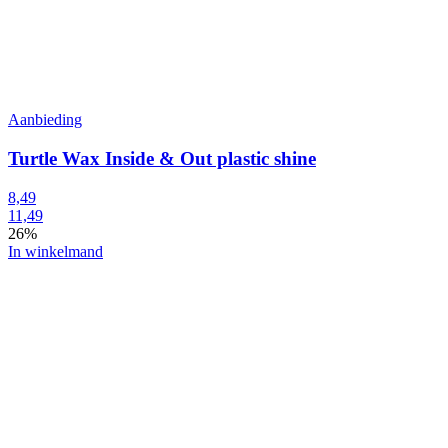
Aanbieding
Turtle Wax Inside & Out plastic shine
8,49
11,49
26%
In winkelmand