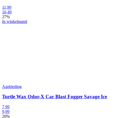
11,99
16,49
27%
In winkelmand
Aanbieding
Turtle Wax Odor-X Car Blast Fogger Savage Ice
7,99
9,99
20%