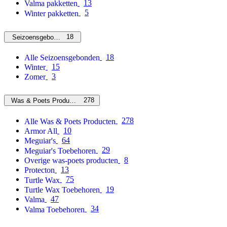
13
Valma pakketten
5
Winter pakketten
18
Seizoensgebonden
18
Alle Seizoensgebonden
15
Winter
3
Zomer
278
Was & Poets Producten
278
Alle Was & Poets Producten
10
Armor All
64
Meguiar's
29
Meguiar's Toebehoren
8
Overige was-poets producten
13
Protecton
75
Turtle Wax
19
Turtle Wax Toebehoren
47
Valma
34
Valma Toebehoren