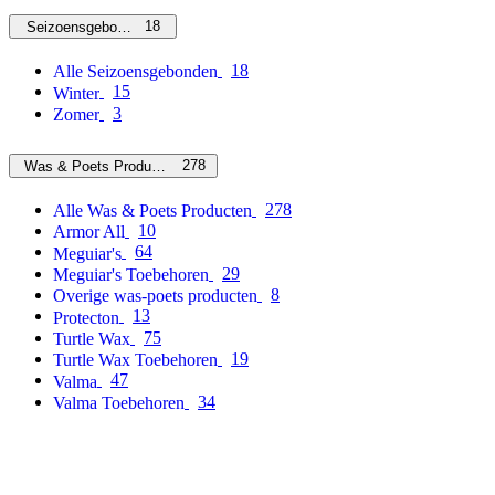
18
Seizoensgebonden
18
Alle Seizoensgebonden
15
Winter
3
Zomer
278
Was & Poets Producten
278
Alle Was & Poets Producten
10
Armor All
64
Meguiar's
29
Meguiar's Toebehoren
8
Overige was-poets producten
13
Protecton
75
Turtle Wax
19
Turtle Wax Toebehoren
47
Valma
34
Valma Toebehoren