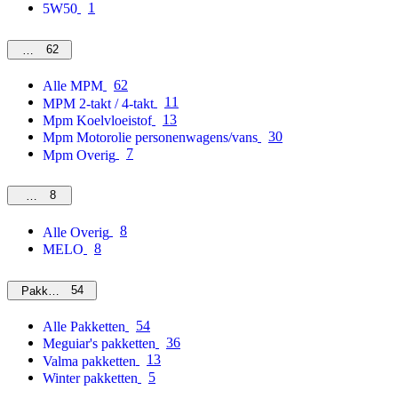
1
5W50
62
MPM
62
Alle MPM
11
MPM 2-takt / 4-takt
13
Mpm Koelvloeistof
30
Mpm Motorolie personenwagens/vans
7
Mpm Overig
8
Overig
8
Alle Overig
8
MELO
54
Pakketten
54
Alle Pakketten
36
Meguiar's pakketten
13
Valma pakketten
5
Winter pakketten