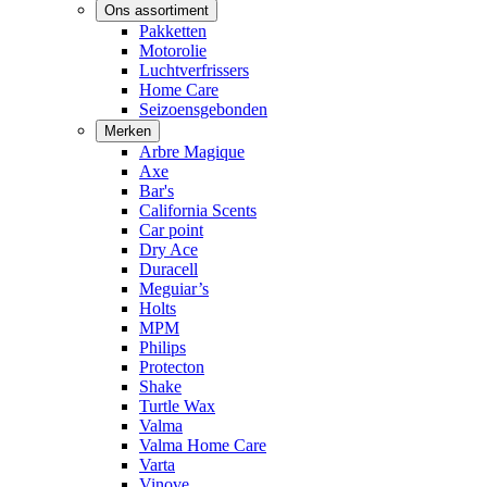
Ons assortiment
Pakketten
Motorolie
Luchtverfrissers
Home Care
Seizoensgebonden
Merken
Arbre Magique
Axe
Bar's
California Scents
Car point
Dry Ace
Duracell
Meguiar’s
Holts
MPM
Philips
Protecton
Shake
Turtle Wax
Valma
Valma Home Care
Varta
Vinove