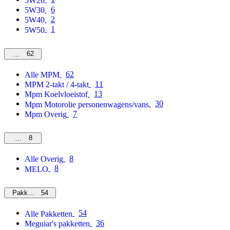
5W20
6
5W30
2
5W40
1
5W50
62
MPM
62
Alle MPM
11
MPM 2-takt / 4-takt
13
Mpm Koelvloeistof
30
Mpm Motorolie personenwagens/vans
7
Mpm Overig
8
Overig
8
Alle Overig
8
MELO
54
Pakketten
54
Alle Pakketten
36
Meguiar's pakketten