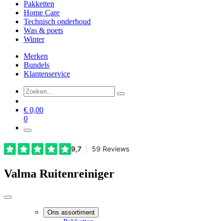
Pakketten
Home Care
Technisch onderhoud
Was & poets
Winter
Merken
Bundels
Klantenservice
€
0,00
0
Valma Ruitenreiniger
Ons assortiment