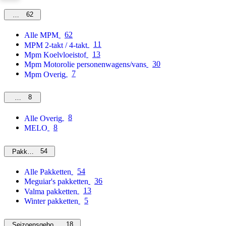
62
MPM
62
Alle MPM
11
MPM 2-takt / 4-takt
13
Mpm Koelvloeistof
30
Mpm Motorolie personenwagens/vans
7
Mpm Overig
8
Overig
8
Alle Overig
8
MELO
54
Pakketten
54
Alle Pakketten
36
Meguiar's pakketten
13
Valma pakketten
5
Winter pakketten
18
Seizoensgebonden