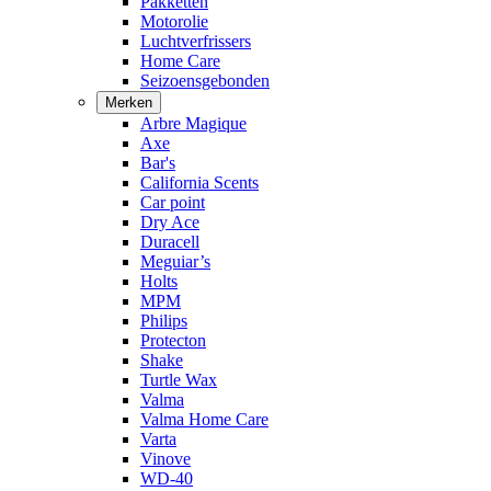
Pakketten
Motorolie
Luchtverfrissers
Home Care
Seizoensgebonden
Merken
Arbre Magique
Axe
Bar's
California Scents
Car point
Dry Ace
Duracell
Meguiar’s
Holts
MPM
Philips
Protecton
Shake
Turtle Wax
Valma
Valma Home Care
Varta
Vinove
WD-40