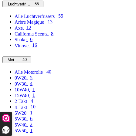
55
Luchtverfrissers
55
Alle Luchtverfrissers
13
Arbre Magique
12
Axe
8
California Scents
6
Shake
16
Vinove
40
Motorolie
40
Alle Motorolie
5
0W20
4
0W30
1
10W40
1
15W40
4
2-Takt
10
4-Takt
1
5W20
6
5W30
2
5W40
9,7
1
5W50