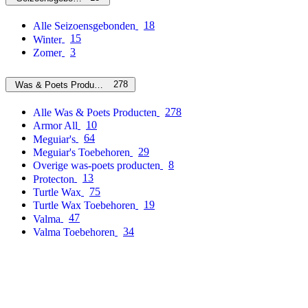
18
Alle Seizoensgebonden
15
Winter
3
Zomer
278
Was & Poets Producten
278
Alle Was & Poets Producten
10
Armor All
64
Meguiar's
29
Meguiar's Toebehoren
8
Overige was-poets producten
13
Protecton
75
Turtle Wax
19
Turtle Wax Toebehoren
47
Valma
34
Valma Toebehoren