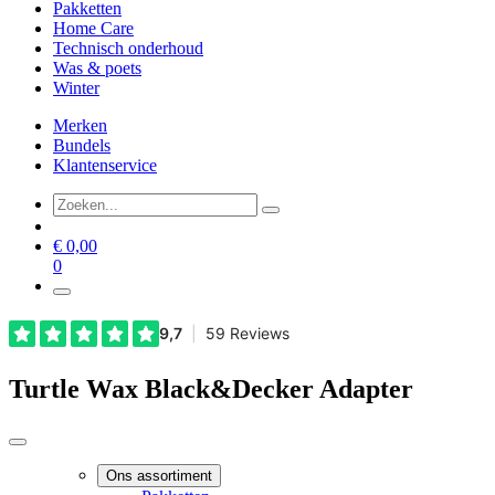
Pakketten
Home Care
Technisch onderhoud
Was & poets
Winter
Merken
Bundels
Klantenservice
€
0,00
0
Turtle Wax Black&Decker Adapter
Ons assortiment