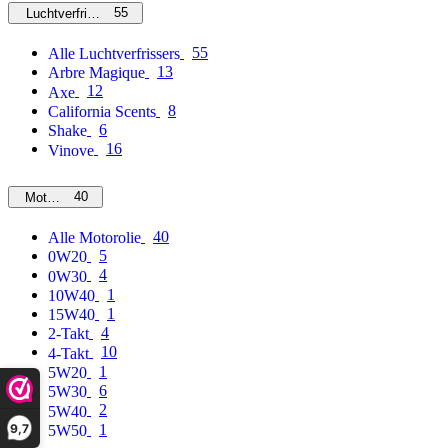
55
Luchtverfrissers
55
Alle Luchtverfrissers
13
Arbre Magique
12
Axe
8
California Scents
6
Shake
16
Vinove
40
Motorolie
40
Alle Motorolie
5
0W20
4
0W30
1
10W40
1
15W40
4
2-Takt
10
4-Takt
1
5W20
6
5W30
2
5W40
9,7
1
5W50