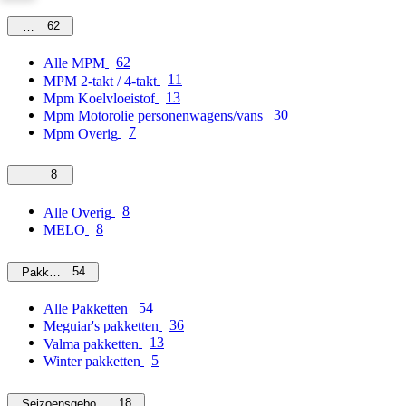
62
MPM
62
Alle MPM
11
MPM 2-takt / 4-takt
13
Mpm Koelvloeistof
30
Mpm Motorolie personenwagens/vans
7
Mpm Overig
8
Overig
8
Alle Overig
8
MELO
54
Pakketten
54
Alle Pakketten
36
Meguiar's pakketten
13
Valma pakketten
5
Winter pakketten
18
Seizoensgebonden