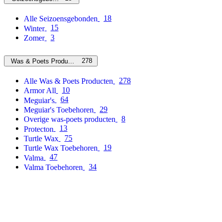
18
Alle Seizoensgebonden
15
Winter
3
Zomer
278
Was & Poets Producten
278
Alle Was & Poets Producten
10
Armor All
64
Meguiar's
29
Meguiar's Toebehoren
8
Overige was-poets producten
13
Protecton
75
Turtle Wax
19
Turtle Wax Toebehoren
47
Valma
34
Valma Toebehoren