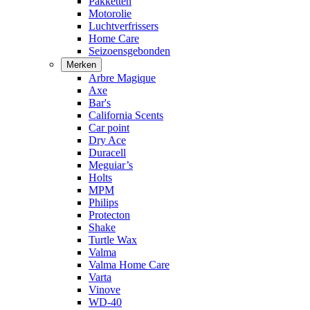
Pakketten
Motorolie
Luchtverfrissers
Home Care
Seizoensgebonden
Merken
Arbre Magique
Axe
Bar's
California Scents
Car point
Dry Ace
Duracell
Meguiar’s
Holts
MPM
Philips
Protecton
Shake
Turtle Wax
Valma
Valma Home Care
Varta
Vinove
WD-40