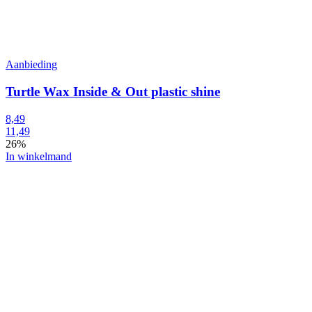
Aanbieding
Turtle Wax Inside & Out plastic shine
8,49
11,49
26%
In winkelmand