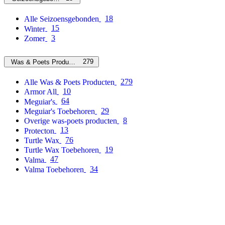
18
Alle Seizoensgebonden
15
Winter
3
Zomer
279
Was & Poets Producten
279
Alle Was & Poets Producten
10
Armor All
64
Meguiar's
29
Meguiar's Toebehoren
8
Overige was-poets producten
13
Protecton
76
Turtle Wax
19
Turtle Wax Toebehoren
47
Valma
34
Valma Toebehoren