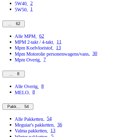
2
5W40
1
5W50
62
MPM
62
Alle MPM
11
MPM 2-takt / 4-takt
13
Mpm Koelvloeistof
30
Mpm Motorolie personenwagens/vans
7
Mpm Overig
8
Overig
8
Alle Overig
8
MELO
54
Pakketten
54
Alle Pakketten
36
Meguiar's pakketten
13
Valma pakketten
5
Winter pakketten