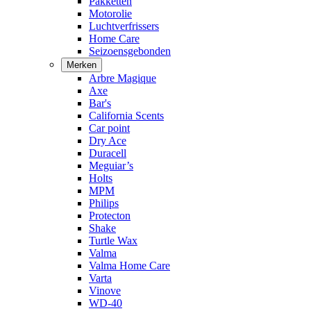
Pakketten
Motorolie
Luchtverfrissers
Home Care
Seizoensgebonden
Merken
Arbre Magique
Axe
Bar's
California Scents
Car point
Dry Ace
Duracell
Meguiar’s
Holts
MPM
Philips
Protecton
Shake
Turtle Wax
Valma
Valma Home Care
Varta
Vinove
WD-40