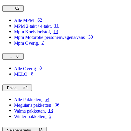
62
MPM
62
Alle MPM
11
MPM 2-takt / 4-takt
13
Mpm Koelvloeistof
30
Mpm Motorolie personenwagens/vans
7
Mpm Overig
8
Overig
8
Alle Overig
8
MELO
54
Pakketten
54
Alle Pakketten
36
Meguiar's pakketten
13
Valma pakketten
5
Winter pakketten
18
Seizoensgebonden