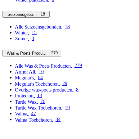
18
Seizoensgebonden
18
Alle Seizoensgebonden
15
Winter
3
Zomer
279
Was & Poets Producten
279
Alle Was & Poets Producten
10
Armor All
64
Meguiar's
29
Meguiar's Toebehoren
8
Overige was-poets producten
13
Protecton
76
Turtle Wax
19
Turtle Wax Toebehoren
47
Valma
34
Valma Toebehoren