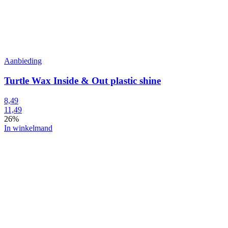
Aanbieding
Turtle Wax Inside & Out plastic shine
8,49
11,49
26%
In winkelmand