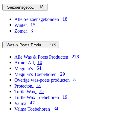
18
Seizoensgebonden
18
Alle Seizoensgebonden
15
Winter
3
Zomer
278
Was & Poets Producten
278
Alle Was & Poets Producten
10
Armor All
64
Meguiar's
29
Meguiar's Toebehoren
8
Overige was-poets producten
13
Protecton
75
Turtle Wax
19
Turtle Wax Toebehoren
47
Valma
34
Valma Toebehoren