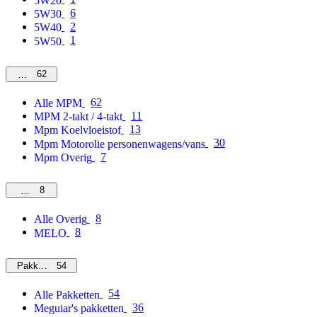
5W20
6
5W30
2
5W40
1
5W50
62
MPM
62
Alle MPM
11
MPM 2-takt / 4-takt
13
Mpm Koelvloeistof
30
Mpm Motorolie personenwagens/vans
7
Mpm Overig
8
Overig
8
Alle Overig
8
MELO
54
Pakketten
54
Alle Pakketten
36
Meguiar's pakketten