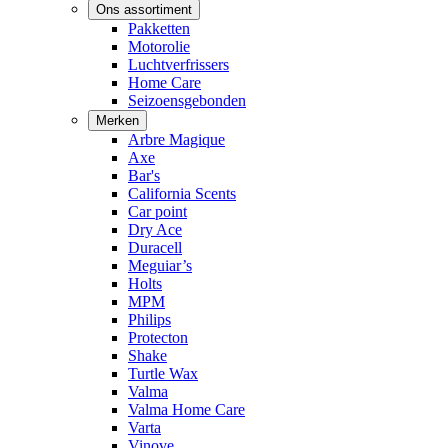
Ons assortiment
Pakketten
Motorolie
Luchtverfrissers
Home Care
Seizoensgebonden
Merken
Arbre Magique
Axe
Bar's
California Scents
Car point
Dry Ace
Duracell
Meguiar’s
Holts
MPM
Philips
Protecton
Shake
Turtle Wax
Valma
Valma Home Care
Varta
Vinove