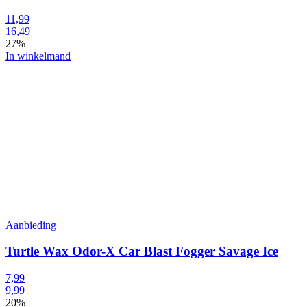
11,99
16,49
27%
In winkelmand
Aanbieding
Turtle Wax Odor-X Car Blast Fogger Savage Ice
7,99
9,99
20%