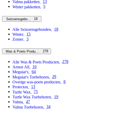
13
Valma pakketten
5
Winter pakketten
18
Seizoensgebonden
18
Alle Seizoensgebonden
15
Winter
3
Zomer
278
Was & Poets Producten
278
Alle Was & Poets Producten
10
Armor All
64
Meguiar's
29
Meguiar's Toebehoren
8
Overige was-poets producten
13
Protecton
75
Turtle Wax
19
Turtle Wax Toebehoren
47
Valma
34
Valma Toebehoren