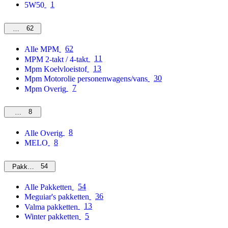
1
5W50
62
MPM
62
Alle MPM
11
MPM 2-takt / 4-takt
13
Mpm Koelvloeistof
30
Mpm Motorolie personenwagens/vans
7
Mpm Overig
8
Overig
8
Alle Overig
8
MELO
54
Pakketten
54
Alle Pakketten
36
Meguiar's pakketten
13
Valma pakketten
5
Winter pakketten