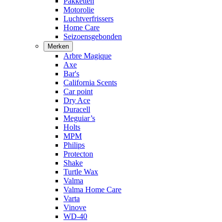
Pakketten
Motorolie
Luchtverfrissers
Home Care
Seizoensgebonden
Merken
Arbre Magique
Axe
Bar's
California Scents
Car point
Dry Ace
Duracell
Meguiar’s
Holts
MPM
Philips
Protecton
Shake
Turtle Wax
Valma
Valma Home Care
Varta
Vinove
WD-40