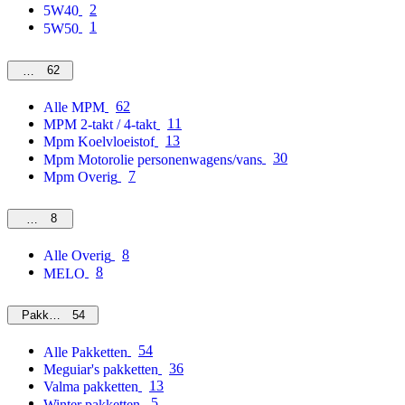
2
5W40
1
5W50
62
MPM
62
Alle MPM
11
MPM 2-takt / 4-takt
13
Mpm Koelvloeistof
30
Mpm Motorolie personenwagens/vans
7
Mpm Overig
8
Overig
8
Alle Overig
8
MELO
54
Pakketten
54
Alle Pakketten
36
Meguiar's pakketten
13
Valma pakketten
5
Winter pakketten