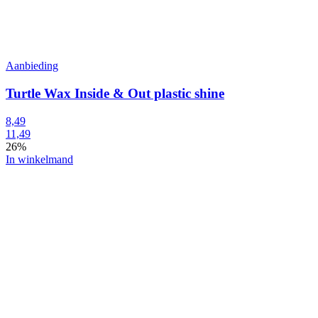
Aanbieding
Turtle Wax Inside & Out plastic shine
8,49
11,49
26%
In winkelmand