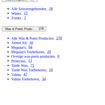
18
Alle Seizoensgebonden
15
Winter
3
Zomer
278
Was & Poets Producten
278
Alle Was & Poets Producten
10
Armor All
64
Meguiar's
29
Meguiar's Toebehoren
8
Overige was-poets producten
13
Protecton
75
Turtle Wax
19
Turtle Wax Toebehoren
47
Valma
34
Valma Toebehoren