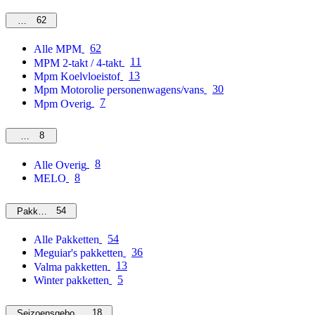
62
MPM
62
Alle MPM
11
MPM 2-takt / 4-takt
13
Mpm Koelvloeistof
30
Mpm Motorolie personenwagens/vans
7
Mpm Overig
8
Overig
8
Alle Overig
8
MELO
54
Pakketten
54
Alle Pakketten
36
Meguiar's pakketten
13
Valma pakketten
5
Winter pakketten
18
Seizoensgebonden