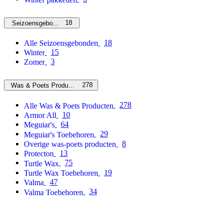
18
Seizoensgebonden
18
Alle Seizoensgebonden
15
Winter
3
Zomer
278
Was & Poets Producten
278
Alle Was & Poets Producten
10
Armor All
64
Meguiar's
29
Meguiar's Toebehoren
8
Overige was-poets producten
13
Protecton
75
Turtle Wax
19
Turtle Wax Toebehoren
47
Valma
34
Valma Toebehoren