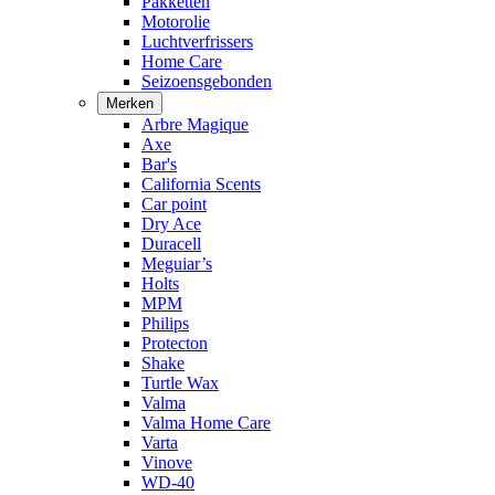
Pakketten
Motorolie
Luchtverfrissers
Home Care
Seizoensgebonden
Merken
Arbre Magique
Axe
Bar's
California Scents
Car point
Dry Ace
Duracell
Meguiar’s
Holts
MPM
Philips
Protecton
Shake
Turtle Wax
Valma
Valma Home Care
Varta
Vinove
WD-40