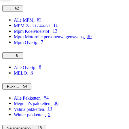
62
MPM
62
Alle MPM
11
MPM 2-takt / 4-takt
13
Mpm Koelvloeistof
30
Mpm Motorolie personenwagens/vans
7
Mpm Overig
8
Overig
8
Alle Overig
8
MELO
54
Pakketten
54
Alle Pakketten
36
Meguiar's pakketten
13
Valma pakketten
5
Winter pakketten
18
Seizoensgebonden