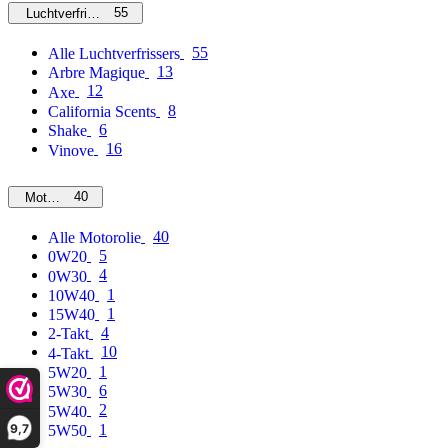
55
Luchtverfrissers
55
Alle Luchtverfrissers
13
Arbre Magique
12
Axe
8
California Scents
6
Shake
16
Vinove
40
Motorolie
40
Alle Motorolie
5
0W20
4
0W30
1
10W40
1
15W40
4
2-Takt
10
4-Takt
1
5W20
6
5W30
2
5W40
9,7
1
5W50