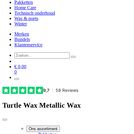
Pakketten
Home Care
Technisch onderhoud
Was & poets
Winter
Merken
Bundels
Klantenservice
€
0,00
0
Turtle Wax Metallic Wax
Ons assortiment