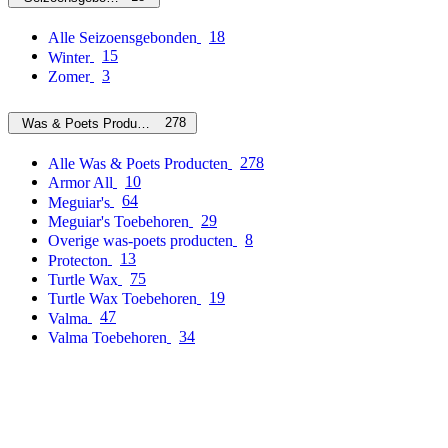
18
Alle Seizoensgebonden
15
Winter
3
Zomer
278
Was & Poets Producten
278
Alle Was & Poets Producten
10
Armor All
64
Meguiar's
29
Meguiar's Toebehoren
8
Overige was-poets producten
13
Protecton
75
Turtle Wax
19
Turtle Wax Toebehoren
47
Valma
34
Valma Toebehoren