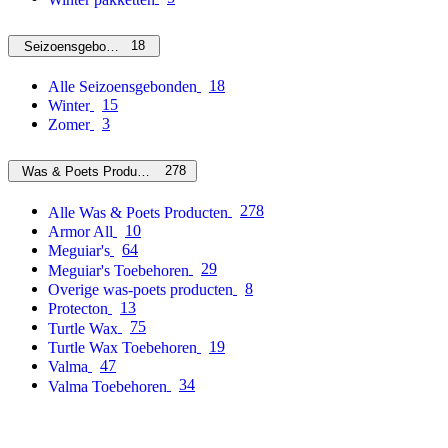
18
Seizoensgebonden
18
Alle Seizoensgebonden
15
Winter
3
Zomer
278
Was & Poets Producten
278
Alle Was & Poets Producten
10
Armor All
64
Meguiar's
29
Meguiar's Toebehoren
8
Overige was-poets producten
13
Protecton
75
Turtle Wax
19
Turtle Wax Toebehoren
47
Valma
34
Valma Toebehoren