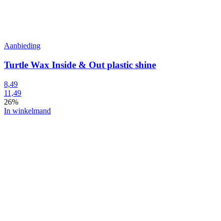
Aanbieding
Turtle Wax Inside & Out plastic shine
8,49
11,49
26%
In winkelmand