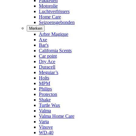
Pakketten
Motorolie
Luchtverfrissers
Home Care
Seizoensgebonden
Merken
Arbre Magique
Axe
Bar's
California Scents
Car point
Dry Ace
Duracell
Meguiar’s
Holts
MPM
Philips
Protecton
Shake
Turtle Wax
Valma
Valma Home Care
Varta
Vinove
WD-40