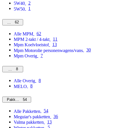
2
5W40
1
5W50
62
MPM
62
Alle MPM
11
MPM 2-takt / 4-takt
13
Mpm Koelvloeistof
30
Mpm Motorolie personenwagens/vans
7
Mpm Overig
8
Overig
8
Alle Overig
8
MELO
54
Pakketten
54
Alle Pakketten
36
Meguiar's pakketten
13
Valma pakketten
5
Winter pakketten