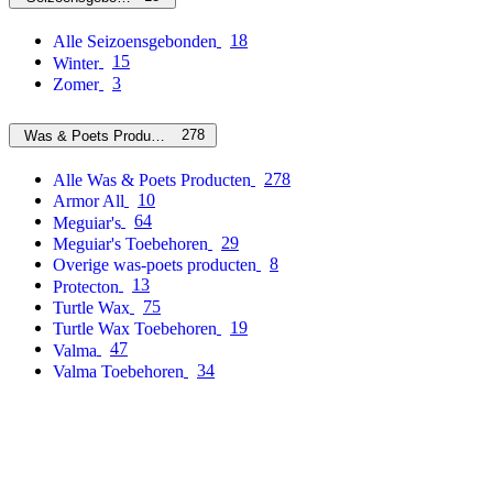
18
Alle Seizoensgebonden
15
Winter
3
Zomer
278
Was & Poets Producten
278
Alle Was & Poets Producten
10
Armor All
64
Meguiar's
29
Meguiar's Toebehoren
8
Overige was-poets producten
13
Protecton
75
Turtle Wax
19
Turtle Wax Toebehoren
47
Valma
34
Valma Toebehoren