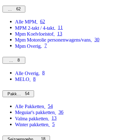
62
MPM
62
Alle MPM
11
MPM 2-takt / 4-takt
13
Mpm Koelvloeistof
30
Mpm Motorolie personenwagens/vans
7
Mpm Overig
8
Overig
8
Alle Overig
8
MELO
54
Pakketten
54
Alle Pakketten
36
Meguiar's pakketten
13
Valma pakketten
5
Winter pakketten
18
Seizoensgebonden