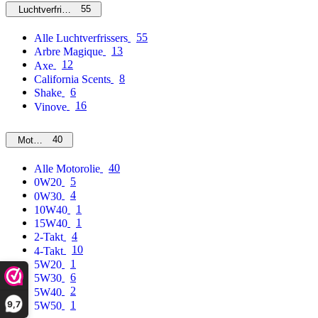
55
Luchtverfrissers
55
Alle Luchtverfrissers
13
Arbre Magique
12
Axe
8
California Scents
6
Shake
16
Vinove
40
Motorolie
40
Alle Motorolie
5
0W20
4
0W30
1
10W40
1
15W40
4
2-Takt
10
4-Takt
1
5W20
6
5W30
2
5W40
9,7
1
5W50