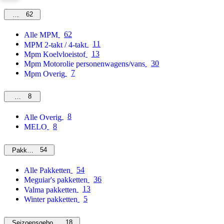
62
MPM
62
Alle MPM
11
MPM 2-takt / 4-takt
13
Mpm Koelvloeistof
30
Mpm Motorolie personenwagens/vans
7
Mpm Overig
8
Overig
8
Alle Overig
8
MELO
54
Pakketten
54
Alle Pakketten
36
Meguiar's pakketten
13
Valma pakketten
5
Winter pakketten
18
Seizoensgebonden