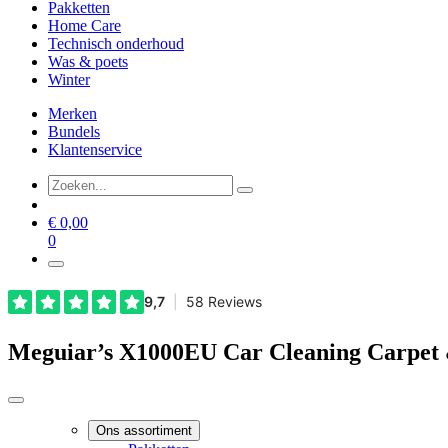
Pakketten
Home Care
Technisch onderhoud
Was & poets
Winter
Merken
Bundels
Klantenservice
€
0,00
0
Meguiar’s X1000EU Car Cleaning Carpet 
Ons assortiment