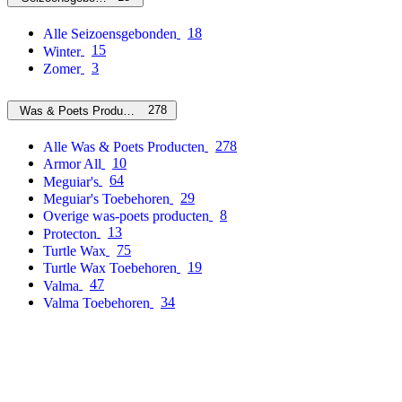
18
Alle Seizoensgebonden
15
Winter
3
Zomer
278
Was & Poets Producten
278
Alle Was & Poets Producten
10
Armor All
64
Meguiar's
29
Meguiar's Toebehoren
8
Overige was-poets producten
13
Protecton
75
Turtle Wax
19
Turtle Wax Toebehoren
47
Valma
34
Valma Toebehoren