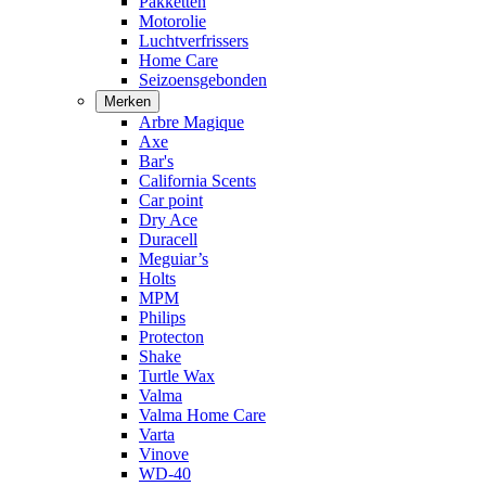
Pakketten
Motorolie
Luchtverfrissers
Home Care
Seizoensgebonden
Merken
Arbre Magique
Axe
Bar's
California Scents
Car point
Dry Ace
Duracell
Meguiar’s
Holts
MPM
Philips
Protecton
Shake
Turtle Wax
Valma
Valma Home Care
Varta
Vinove
WD-40