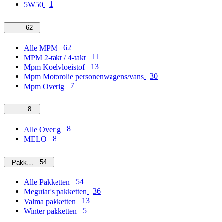
1
5W50
62
MPM
62
Alle MPM
11
MPM 2-takt / 4-takt
13
Mpm Koelvloeistof
30
Mpm Motorolie personenwagens/vans
7
Mpm Overig
8
Overig
8
Alle Overig
8
MELO
54
Pakketten
54
Alle Pakketten
36
Meguiar's pakketten
13
Valma pakketten
5
Winter pakketten