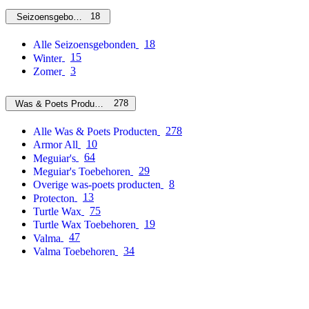
18
Seizoensgebonden
18
Alle Seizoensgebonden
15
Winter
3
Zomer
278
Was & Poets Producten
278
Alle Was & Poets Producten
10
Armor All
64
Meguiar's
29
Meguiar's Toebehoren
8
Overige was-poets producten
13
Protecton
75
Turtle Wax
19
Turtle Wax Toebehoren
47
Valma
34
Valma Toebehoren