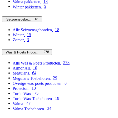
13
Valma pakketten
5
Winter pakketten
18
Seizoensgebonden
18
Alle Seizoensgebonden
15
Winter
3
Zomer
278
Was & Poets Producten
278
Alle Was & Poets Producten
10
Armor All
64
Meguiar's
29
Meguiar's Toebehoren
8
Overige was-poets producten
13
Protecton
75
Turtle Wax
19
Turtle Wax Toebehoren
47
Valma
34
Valma Toebehoren