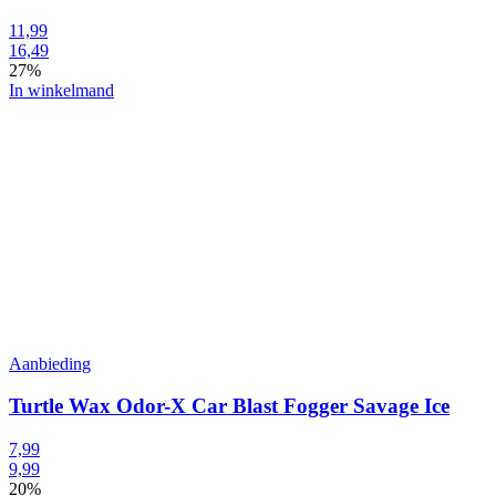
11,99
16,49
27%
In winkelmand
Aanbieding
Turtle Wax Odor-X Car Blast Fogger Savage Ice
7,99
9,99
20%