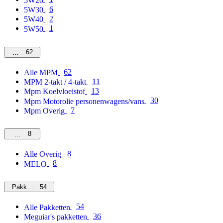
5W20
6
5W30
2
5W40
1
5W50
62
MPM
62
Alle MPM
11
MPM 2-takt / 4-takt
13
Mpm Koelvloeistof
30
Mpm Motorolie personenwagens/vans
7
Mpm Overig
8
Overig
8
Alle Overig
8
MELO
54
Pakketten
54
Alle Pakketten
36
Meguiar's pakketten