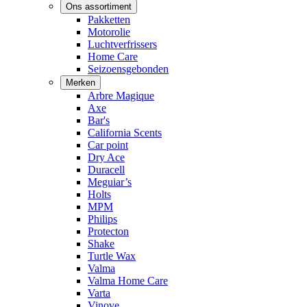
Ons assortiment
Pakketten
Motorolie
Luchtverfrissers
Home Care
Seizoensgebonden
Merken
Arbre Magique
Axe
Bar's
California Scents
Car point
Dry Ace
Duracell
Meguiar’s
Holts
MPM
Philips
Protecton
Shake
Turtle Wax
Valma
Valma Home Care
Varta
Vinove