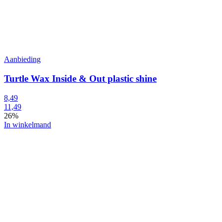
Aanbieding
Turtle Wax Inside & Out plastic shine
8,49
11,49
26%
In winkelmand