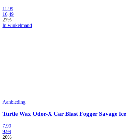
11,99
16,49
27%
In winkelmand
Aanbieding
Turtle Wax Odor-X Car Blast Fogger Savage Ice
7,99
9,99
20%