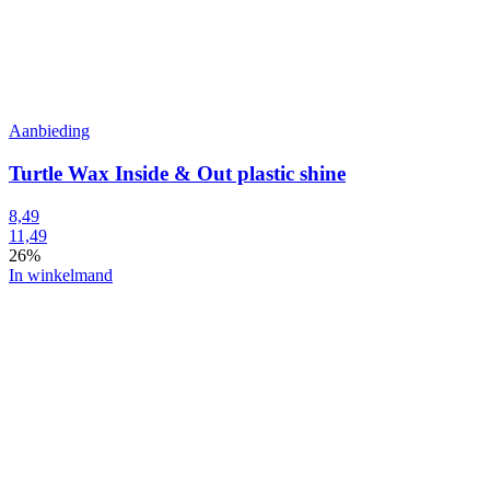
Aanbieding
Turtle Wax Inside & Out plastic shine
8,49
11,49
26%
In winkelmand