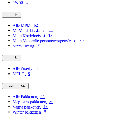
1
5W50
62
MPM
62
Alle MPM
11
MPM 2-takt / 4-takt
13
Mpm Koelvloeistof
30
Mpm Motorolie personenwagens/vans
7
Mpm Overig
8
Overig
8
Alle Overig
8
MELO
54
Pakketten
54
Alle Pakketten
36
Meguiar's pakketten
13
Valma pakketten
5
Winter pakketten