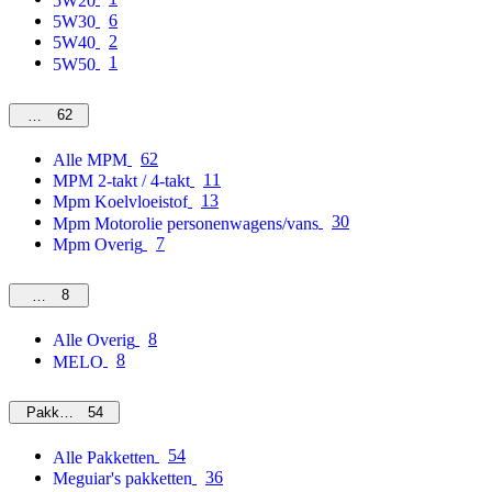
5W20
6
5W30
2
5W40
1
5W50
62
MPM
62
Alle MPM
11
MPM 2-takt / 4-takt
13
Mpm Koelvloeistof
30
Mpm Motorolie personenwagens/vans
7
Mpm Overig
8
Overig
8
Alle Overig
8
MELO
54
Pakketten
54
Alle Pakketten
36
Meguiar's pakketten