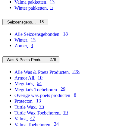
13
Valma pakketten
5
Winter pakketten
18
Seizoensgebonden
18
Alle Seizoensgebonden
15
Winter
3
Zomer
278
Was & Poets Producten
278
Alle Was & Poets Producten
10
Armor All
64
Meguiar's
29
Meguiar's Toebehoren
8
Overige was-poets producten
13
Protecton
75
Turtle Wax
19
Turtle Wax Toebehoren
47
Valma
34
Valma Toebehoren