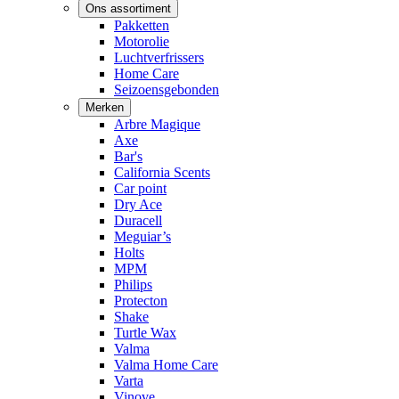
Ons assortiment
Pakketten
Motorolie
Luchtverfrissers
Home Care
Seizoensgebonden
Merken
Arbre Magique
Axe
Bar's
California Scents
Car point
Dry Ace
Duracell
Meguiar’s
Holts
MPM
Philips
Protecton
Shake
Turtle Wax
Valma
Valma Home Care
Varta
Vinove