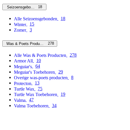
18
Seizoensgebonden
18
Alle Seizoensgebonden
15
Winter
3
Zomer
278
Was & Poets Producten
278
Alle Was & Poets Producten
10
Armor All
64
Meguiar's
29
Meguiar's Toebehoren
8
Overige was-poets producten
13
Protecton
75
Turtle Wax
19
Turtle Wax Toebehoren
47
Valma
34
Valma Toebehoren