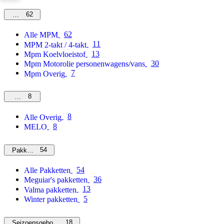
62
MPM
62
Alle MPM
11
MPM 2-takt / 4-takt
13
Mpm Koelvloeistof
30
Mpm Motorolie personenwagens/vans
7
Mpm Overig
8
Overig
8
Alle Overig
8
MELO
54
Pakketten
54
Alle Pakketten
36
Meguiar's pakketten
13
Valma pakketten
5
Winter pakketten
18
Seizoensgebonden