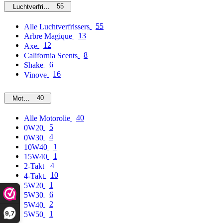
55
Luchtverfrissers
55
Alle Luchtverfrissers
13
Arbre Magique
12
Axe
8
California Scents
6
Shake
16
Vinove
40
Motorolie
40
Alle Motorolie
5
0W20
4
0W30
1
10W40
1
15W40
4
2-Takt
10
4-Takt
1
5W20
6
5W30
2
5W40
9,7
1
5W50