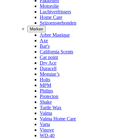
Pakketten
Motorolie
Luchtverfrissers
Home Care
Seizoensgebonden
Merken
Arbre Magique
Axe
Bar's
California Scents
Car point
Dry Ace
Duracell
Meguiar’s
Holts
MPM
Philips
Protecton
Shake
Turtle Wax
Valma
Valma Home Care
Varta
Vinove
WD-40