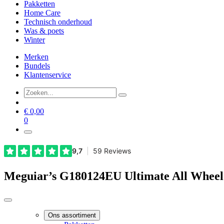
Pakketten
Home Care
Technisch onderhoud
Was & poets
Winter
Merken
Bundels
Klantenservice
€
0,00
0
Meguiar’s G180124EU Ultimate All Wheel
Ons assortiment