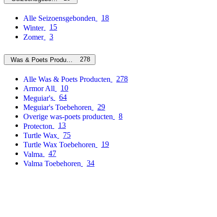
18
Alle Seizoensgebonden
15
Winter
3
Zomer
278
Was & Poets Producten
278
Alle Was & Poets Producten
10
Armor All
64
Meguiar's
29
Meguiar's Toebehoren
8
Overige was-poets producten
13
Protecton
75
Turtle Wax
19
Turtle Wax Toebehoren
47
Valma
34
Valma Toebehoren