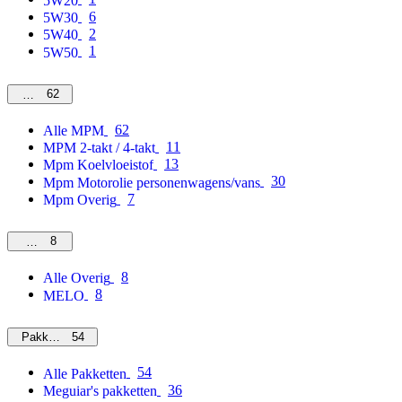
5W20
6
5W30
2
5W40
1
5W50
62
MPM
62
Alle MPM
11
MPM 2-takt / 4-takt
13
Mpm Koelvloeistof
30
Mpm Motorolie personenwagens/vans
7
Mpm Overig
8
Overig
8
Alle Overig
8
MELO
54
Pakketten
54
Alle Pakketten
36
Meguiar's pakketten