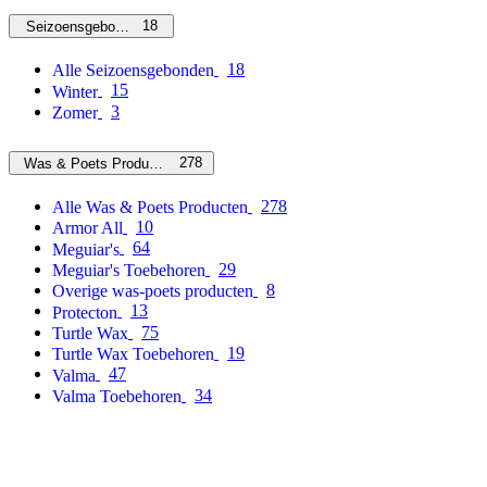
18
Seizoensgebonden
18
Alle Seizoensgebonden
15
Winter
3
Zomer
278
Was & Poets Producten
278
Alle Was & Poets Producten
10
Armor All
64
Meguiar's
29
Meguiar's Toebehoren
8
Overige was-poets producten
13
Protecton
75
Turtle Wax
19
Turtle Wax Toebehoren
47
Valma
34
Valma Toebehoren