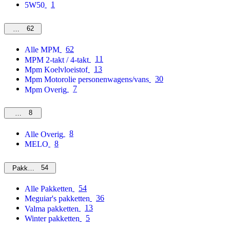
1
5W50
62
MPM
62
Alle MPM
11
MPM 2-takt / 4-takt
13
Mpm Koelvloeistof
30
Mpm Motorolie personenwagens/vans
7
Mpm Overig
8
Overig
8
Alle Overig
8
MELO
54
Pakketten
54
Alle Pakketten
36
Meguiar's pakketten
13
Valma pakketten
5
Winter pakketten