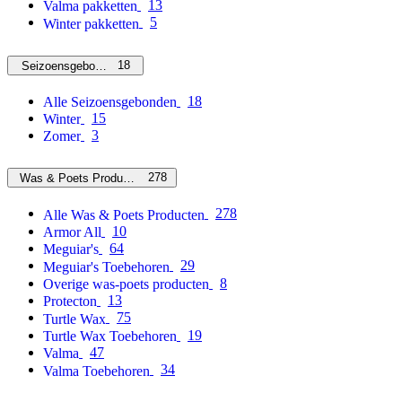
13
Valma pakketten
5
Winter pakketten
18
Seizoensgebonden
18
Alle Seizoensgebonden
15
Winter
3
Zomer
278
Was & Poets Producten
278
Alle Was & Poets Producten
10
Armor All
64
Meguiar's
29
Meguiar's Toebehoren
8
Overige was-poets producten
13
Protecton
75
Turtle Wax
19
Turtle Wax Toebehoren
47
Valma
34
Valma Toebehoren