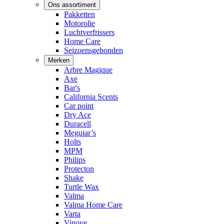
Ons assortiment
Pakketten
Motorolie
Luchtverfrissers
Home Care
Seizoensgebonden
Merken
Arbre Magique
Axe
Bar's
California Scents
Car point
Dry Ace
Duracell
Meguiar’s
Holts
MPM
Philips
Protecton
Shake
Turtle Wax
Valma
Valma Home Care
Varta
Vinove