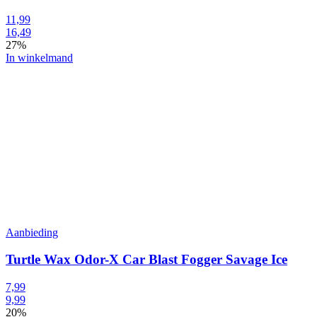
11,99
16,49
27%
In winkelmand
Aanbieding
Turtle Wax Odor-X Car Blast Fogger Savage Ice
7,99
9,99
20%