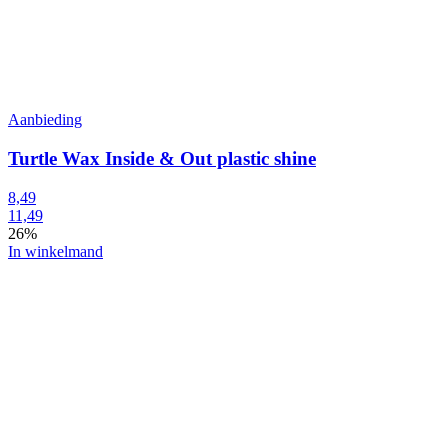
Aanbieding
Turtle Wax Inside & Out plastic shine
8,49
11,49
26%
In winkelmand