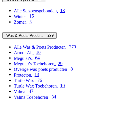
18
Alle Seizoensgebonden
15
Winter
3
Zomer
279
Was & Poets Producten
279
Alle Was & Poets Producten
10
Armor All
64
Meguiar's
29
Meguiar's Toebehoren
8
Overige was-poets producten
13
Protecton
76
Turtle Wax
19
Turtle Wax Toebehoren
47
Valma
34
Valma Toebehoren