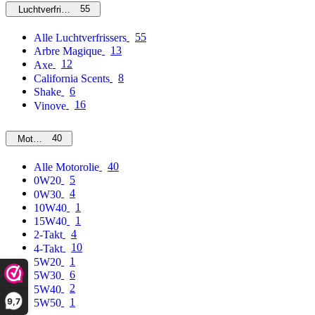
55
Luchtverfrissers
55
Alle Luchtverfrissers
13
Arbre Magique
12
Axe
8
California Scents
6
Shake
16
Vinove
40
Motorolie
40
Alle Motorolie
5
0W20
4
0W30
1
10W40
1
15W40
4
2-Takt
10
4-Takt
1
5W20
6
5W30
2
5W40
9,7
1
5W50