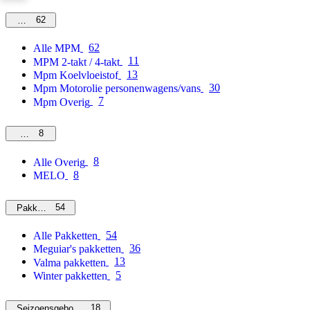
62
MPM
62
Alle MPM
11
MPM 2-takt / 4-takt
13
Mpm Koelvloeistof
30
Mpm Motorolie personenwagens/vans
7
Mpm Overig
8
Overig
8
Alle Overig
8
MELO
54
Pakketten
54
Alle Pakketten
36
Meguiar's pakketten
13
Valma pakketten
5
Winter pakketten
18
Seizoensgebonden