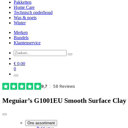
Pakketten
Home Care
Technisch onderhoud
Was & poets
Winter
Merken
Bundels
Klantenservice
€
0,00
0
Meguiar’s G1001EU Smooth Surface Clay
Ons assortiment