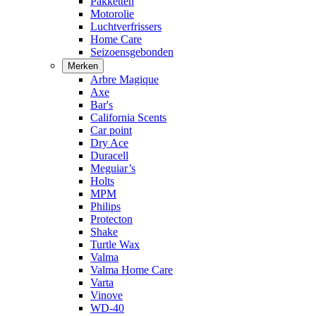
Pakketten
Motorolie
Luchtverfrissers
Home Care
Seizoensgebonden
Merken
Arbre Magique
Axe
Bar's
California Scents
Car point
Dry Ace
Duracell
Meguiar’s
Holts
MPM
Philips
Protecton
Shake
Turtle Wax
Valma
Valma Home Care
Varta
Vinove
WD-40