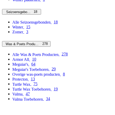
18
Seizoensgebonden
18
Alle Seizoensgebonden
15
Winter
3
Zomer
278
Was & Poets Producten
278
Alle Was & Poets Producten
10
Armor All
64
Meguiar's
29
Meguiar's Toebehoren
8
Overige was-poets producten
13
Protecton
75
Turtle Wax
19
Turtle Wax Toebehoren
47
Valma
34
Valma Toebehoren