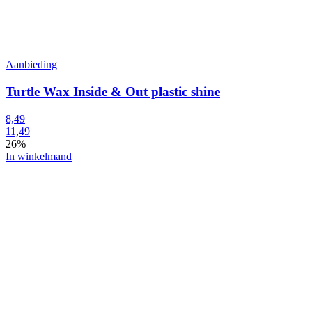
Aanbieding
Turtle Wax Inside & Out plastic shine
8,49
11,49
26%
In winkelmand