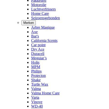
Pakketten
Motorolie
Luchtverfrissers
Home Care
Seizoensgebonden
Merken
Arbre Magique
Axe
Bar's
California Scents
Car point
Dry Ace
Duracell
Meguiar’s
Holts
MPM
Philips
Protecton
Shake
Turtle Wax
Valma
Valma Home Care
Varta
Vinove
WD-40