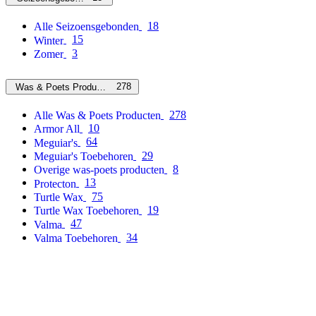
18
Alle Seizoensgebonden
15
Winter
3
Zomer
278
Was & Poets Producten
278
Alle Was & Poets Producten
10
Armor All
64
Meguiar's
29
Meguiar's Toebehoren
8
Overige was-poets producten
13
Protecton
75
Turtle Wax
19
Turtle Wax Toebehoren
47
Valma
34
Valma Toebehoren