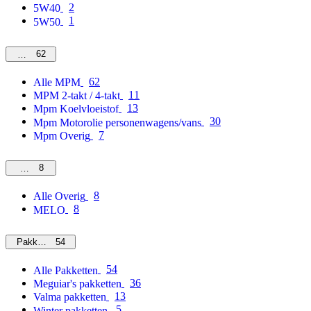
2
5W40
1
5W50
62
MPM
62
Alle MPM
11
MPM 2-takt / 4-takt
13
Mpm Koelvloeistof
30
Mpm Motorolie personenwagens/vans
7
Mpm Overig
8
Overig
8
Alle Overig
8
MELO
54
Pakketten
54
Alle Pakketten
36
Meguiar's pakketten
13
Valma pakketten
5
Winter pakketten