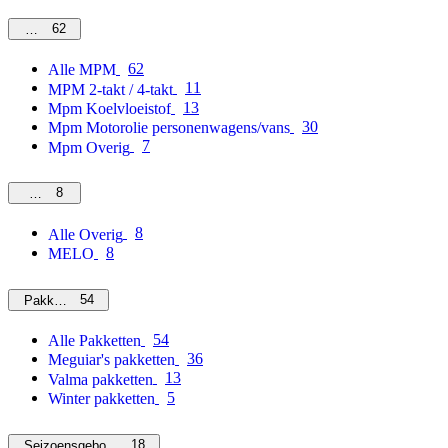
62
MPM
62
Alle MPM
11
MPM 2-takt / 4-takt
13
Mpm Koelvloeistof
30
Mpm Motorolie personenwagens/vans
7
Mpm Overig
8
Overig
8
Alle Overig
8
MELO
54
Pakketten
54
Alle Pakketten
36
Meguiar's pakketten
13
Valma pakketten
5
Winter pakketten
18
Seizoensgebonden