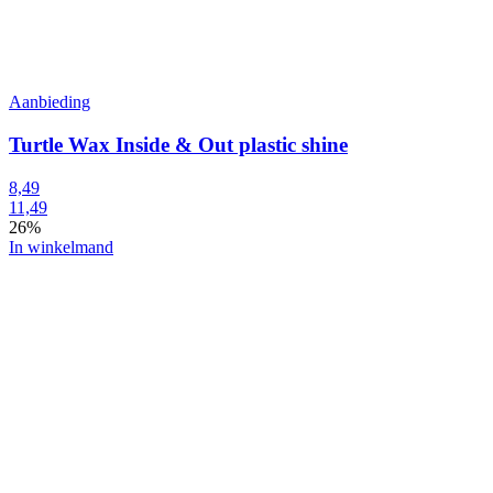
Aanbieding
Turtle Wax Inside & Out plastic shine
8,49
11,49
26%
In winkelmand