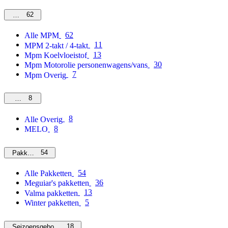
62
MPM
62
Alle MPM
11
MPM 2-takt / 4-takt
13
Mpm Koelvloeistof
30
Mpm Motorolie personenwagens/vans
7
Mpm Overig
8
Overig
8
Alle Overig
8
MELO
54
Pakketten
54
Alle Pakketten
36
Meguiar's pakketten
13
Valma pakketten
5
Winter pakketten
18
Seizoensgebonden