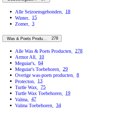
18
Alle Seizoensgebonden
15
Winter
3
Zomer
278
Was & Poets Producten
278
Alle Was & Poets Producten
10
Armor All
64
Meguiar's
29
Meguiar's Toebehoren
8
Overige was-poets producten
13
Protecton
75
Turtle Wax
19
Turtle Wax Toebehoren
47
Valma
34
Valma Toebehoren