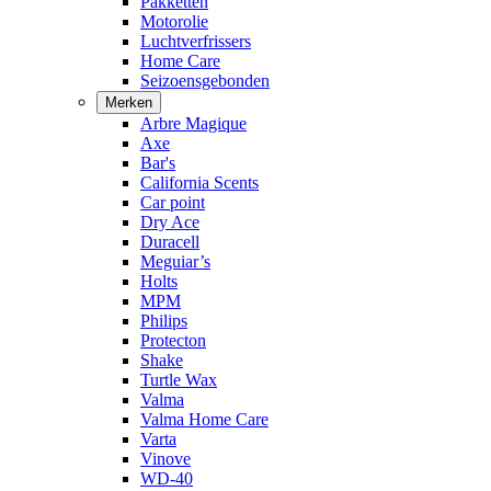
Pakketten
Motorolie
Luchtverfrissers
Home Care
Seizoensgebonden
Merken
Arbre Magique
Axe
Bar's
California Scents
Car point
Dry Ace
Duracell
Meguiar’s
Holts
MPM
Philips
Protecton
Shake
Turtle Wax
Valma
Valma Home Care
Varta
Vinove
WD-40