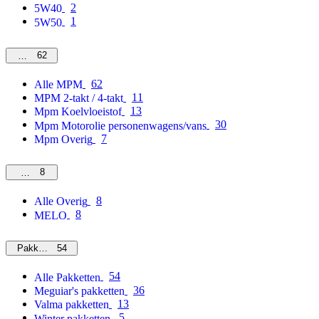
2
5W40
1
5W50
62
MPM
62
Alle MPM
11
MPM 2-takt / 4-takt
13
Mpm Koelvloeistof
30
Mpm Motorolie personenwagens/vans
7
Mpm Overig
8
Overig
8
Alle Overig
8
MELO
54
Pakketten
54
Alle Pakketten
36
Meguiar's pakketten
13
Valma pakketten
5
Winter pakketten