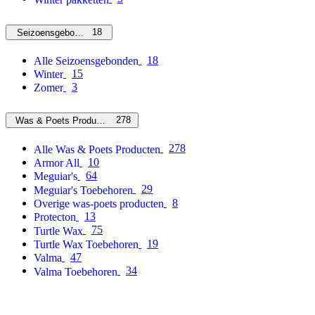
18
Seizoensgebonden
18
Alle Seizoensgebonden
15
Winter
3
Zomer
278
Was & Poets Producten
278
Alle Was & Poets Producten
10
Armor All
64
Meguiar's
29
Meguiar's Toebehoren
8
Overige was-poets producten
13
Protecton
75
Turtle Wax
19
Turtle Wax Toebehoren
47
Valma
34
Valma Toebehoren