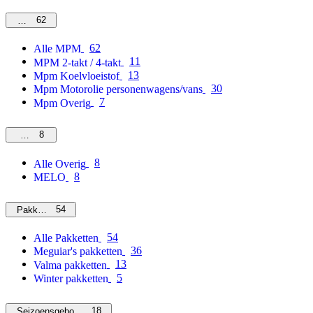
62
MPM
62
Alle MPM
11
MPM 2-takt / 4-takt
13
Mpm Koelvloeistof
30
Mpm Motorolie personenwagens/vans
7
Mpm Overig
8
Overig
8
Alle Overig
8
MELO
54
Pakketten
54
Alle Pakketten
36
Meguiar's pakketten
13
Valma pakketten
5
Winter pakketten
18
Seizoensgebonden