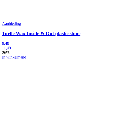
Aanbieding
Turtle Wax Inside & Out plastic shine
8,49
11,49
26%
In winkelmand