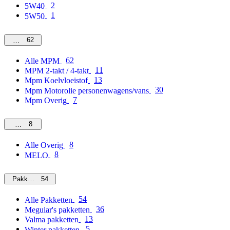
2
5W40
1
5W50
62
MPM
62
Alle MPM
11
MPM 2-takt / 4-takt
13
Mpm Koelvloeistof
30
Mpm Motorolie personenwagens/vans
7
Mpm Overig
8
Overig
8
Alle Overig
8
MELO
54
Pakketten
54
Alle Pakketten
36
Meguiar's pakketten
13
Valma pakketten
5
Winter pakketten