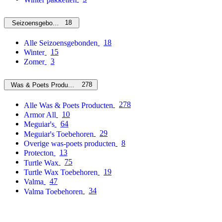
18
Seizoensgebonden
18
Alle Seizoensgebonden
15
Winter
3
Zomer
278
Was & Poets Producten
278
Alle Was & Poets Producten
10
Armor All
64
Meguiar's
29
Meguiar's Toebehoren
8
Overige was-poets producten
13
Protecton
75
Turtle Wax
19
Turtle Wax Toebehoren
47
Valma
34
Valma Toebehoren