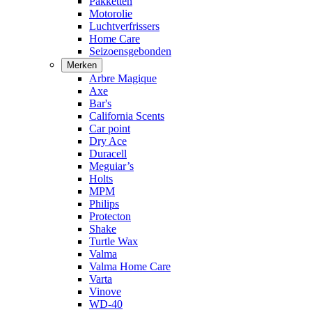
Pakketten
Motorolie
Luchtverfrissers
Home Care
Seizoensgebonden
Merken
Arbre Magique
Axe
Bar's
California Scents
Car point
Dry Ace
Duracell
Meguiar’s
Holts
MPM
Philips
Protecton
Shake
Turtle Wax
Valma
Valma Home Care
Varta
Vinove
WD-40