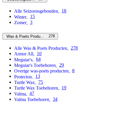
18
Alle Seizoensgebonden
15
Winter
3
Zomer
278
Was & Poets Producten
278
Alle Was & Poets Producten
10
Armor All
64
Meguiar's
29
Meguiar's Toebehoren
8
Overige was-poets producten
13
Protecton
75
Turtle Wax
19
Turtle Wax Toebehoren
47
Valma
34
Valma Toebehoren