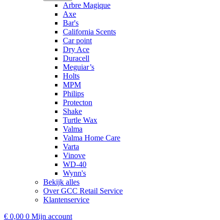
Arbre Magique
Axe
Bar's
California Scents
Car point
Dry Ace
Duracell
Meguiar’s
Holts
MPM
Philips
Protecton
Shake
Turtle Wax
Valma
Valma Home Care
Varta
Vinove
WD-40
Wynn's
Bekijk alles
Over GCC Retail Service
Klantenservice
€
0,00
0
Mijn account