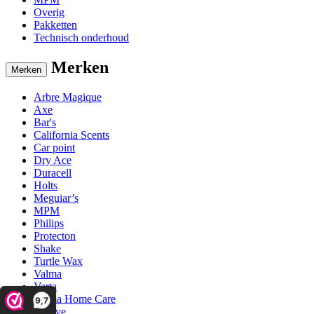
Overig
Pakketten
Technisch onderhoud
Merken
Merken
Arbre Magique
Axe
Bar's
California Scents
Car point
Dry Ace
Duracell
Holts
Meguiar’s
MPM
Philips
Protecton
Shake
Turtle Wax
Valma
Varta
Valma Home Care
9,7
Vinove