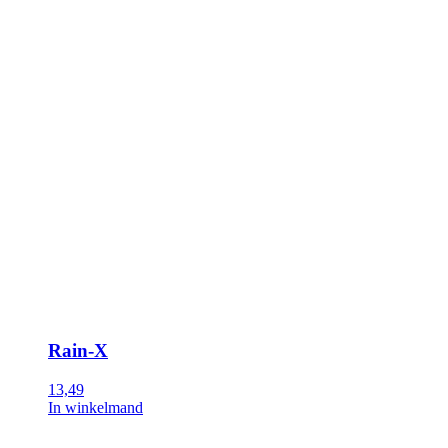
Rain-X
13,49
In winkelmand