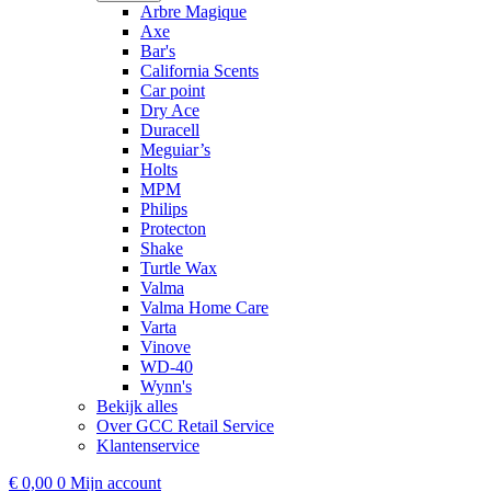
Arbre Magique
Axe
Bar's
California Scents
Car point
Dry Ace
Duracell
Meguiar’s
Holts
MPM
Philips
Protecton
Shake
Turtle Wax
Valma
Valma Home Care
Varta
Vinove
WD-40
Wynn's
Bekijk alles
Over GCC Retail Service
Klantenservice
€
0,00
0
Mijn account