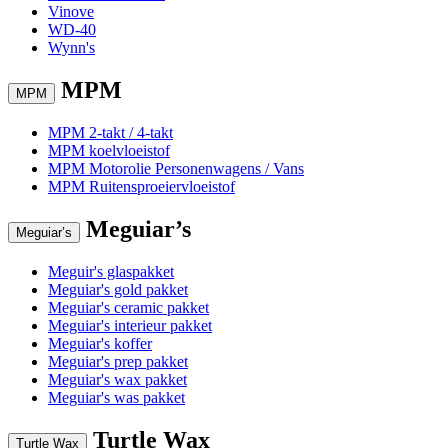
Vinove
WD-40
Wynn's
MPM
MPM
MPM 2-takt / 4-takt
MPM koelvloeistof
MPM Motorolie Personenwagens / Vans
MPM Ruitensproeiervloeistof
Meguiar’s
Meguiar’s
Meguir's glaspakket
Meguiar's gold pakket
Meguiar's ceramic pakket
Meguiar's interieur pakket
Meguiar's koffer
Meguiar's prep pakket
Meguiar's wax pakket
Meguiar's was pakket
Turtle Wax
Turtle Wax