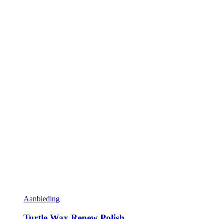
Aanbieding
Turtle Wax Renew Polish