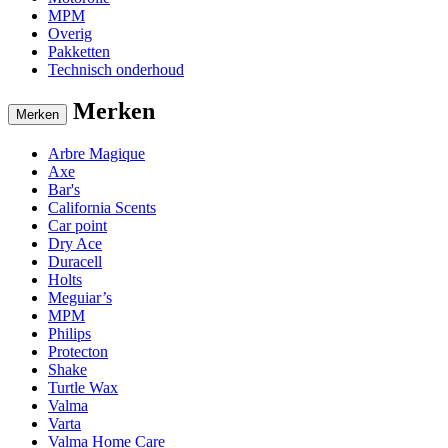
MPM
Overig
Pakketten
Technisch onderhoud
Merken
Merken
Arbre Magique
Axe
Bar's
California Scents
Car point
Dry Ace
Duracell
Holts
Meguiar’s
MPM
Philips
Protecton
Shake
Turtle Wax
Valma
Varta
Valma Home Care