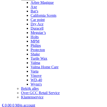
Arbre Magique
Axe
Bar's
California Scents
Car point
Dry Ace
Duracell
Meguiar’s
Holts
MPM
Philips
Protecton
Shake
Turtle Wax
Valma
Valma Home Care
Varta
Vinove
WD-40
Wynn's
Bekijk alles
Over GCC Retail Service
Klantenservice
€
0,00
0
Mijn account