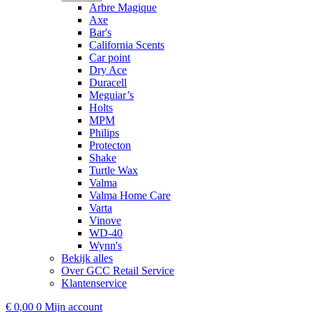
Arbre Magique
Axe
Bar's
California Scents
Car point
Dry Ace
Duracell
Meguiar’s
Holts
MPM
Philips
Protecton
Shake
Turtle Wax
Valma
Valma Home Care
Varta
Vinove
WD-40
Wynn's
Bekijk alles
Over GCC Retail Service
Klantenservice
€
0,00
0
Mijn account