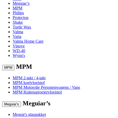
Meguiar’s
MPM
Philips
Protecton
Shake
Turtle Wax
Valma
Varta
Valma Home Care
Vinove
WD-40
Wynn's
MPM
MPM
MPM 2-takt / 4-takt
MPM koelvloeistof
MPM Motorolie Personenwagens / Vans
MPM Ruitensproeiervloeistof
Meguiar’s
Meguiar’s
Meguir's glaspakket