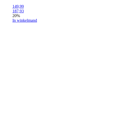
149,99
187,93
20%
In winkelmand