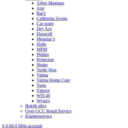
Arbre Magique
Axe
Bar's
California Scents
Car point
Dry Ace
Duracell
Meguiar’s
Holts
MPM
Philips
Protecton
Shake
Turtle Wax
Valma
Valma Home Care
Varta
Vinove
WD-40
Wynn's
Bekijk alles
Over GCC Retail Service
Klantenservice
€
0,00
0
Mijn account