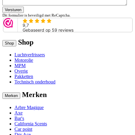
Versturen
Dit formulier is beveiligd met ReCaptcha.
Shop
Shop
Luchtverfrissers
Motorolie
MPM
Overig
Pakketten
Technisch onderhoud
Merken
Merken
Arbre Magique
Axe
Bar's
California Scents
Car point
Dry Ace