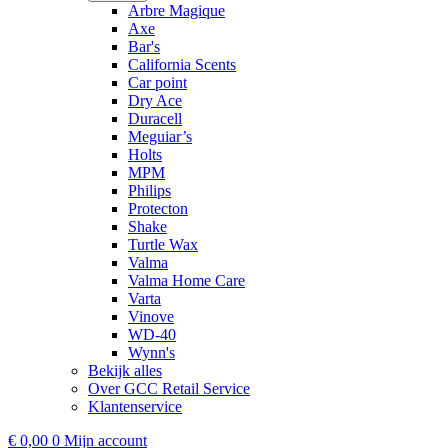
Arbre Magique
Axe
Bar's
California Scents
Car point
Dry Ace
Duracell
Meguiar’s
Holts
MPM
Philips
Protecton
Shake
Turtle Wax
Valma
Valma Home Care
Varta
Vinove
WD-40
Wynn's
Bekijk alles
Over GCC Retail Service
Klantenservice
€
0,00
0
Mijn account