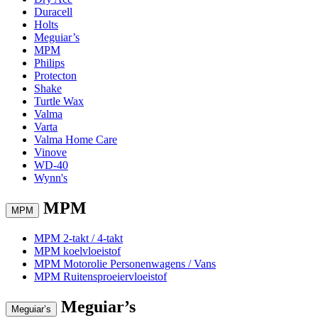
Duracell
Holts
Meguiar’s
MPM
Philips
Protecton
Shake
Turtle Wax
Valma
Varta
Valma Home Care
Vinove
WD-40
Wynn's
MPM
MPM
MPM 2-takt / 4-takt
MPM koelvloeistof
MPM Motorolie Personenwagens / Vans
MPM Ruitensproeiervloeistof
Meguiar’s
Meguiar’s