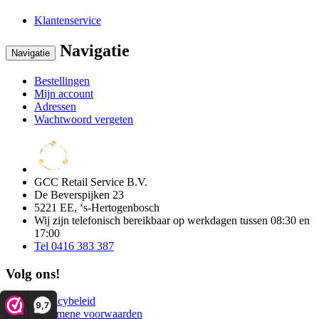
Klantenservice
Navigatie
Navigatie
Bestellingen
Mijn account
Adressen
Wachtwoord vergeten
GCC Retail Service B.V.
De Beverspijken 23
5221 EE, ‘s-Hertogenbosch
Wij zijn telefonisch bereikbaar op werkdagen tussen 08:30 en
17:00
Tel 0416 383 387
Volg ons!
Privacybeleid
9,7
Algemene voorwaarden