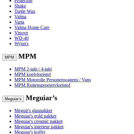
Protecton
Shake
Turtle Wax
Valma
Varta
Valma Home Care
Vinove
WD-40
Wynn's
MPM
MPM
MPM 2-takt / 4-takt
MPM koelvloeistof
MPM Motorolie Personenwagens / Vans
MPM Ruitensproeiervloeistof
Meguiar’s
Meguiar’s
Meguir's glaspakket
Meguiar's gold pakket
Meguiar's ceramic pakket
Meguiar's interieur pakket
Meguiar's koffer