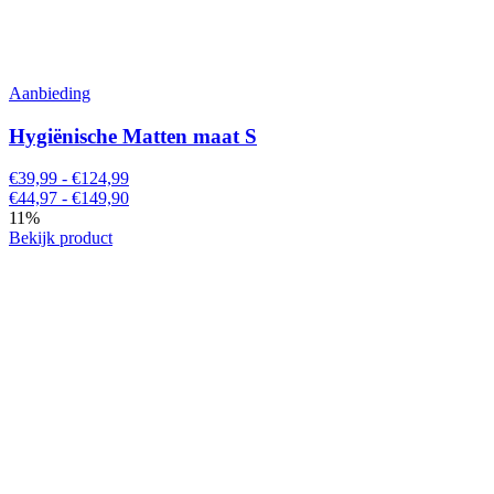
Aanbieding
Hygiënische Matten maat S
€39,99 - €124,99
€44,97 - €149,90
11%
Bekijk product