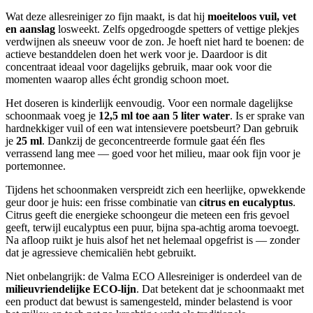
Wat deze allesreiniger zo fijn maakt, is dat hij
moeiteloos vuil, vet
en aanslag
losweekt. Zelfs opgedroogde spetters of vettige plekjes
verdwijnen als sneeuw voor de zon. Je hoeft niet hard te boenen: de
actieve bestanddelen doen het werk voor je. Daardoor is dit
concentraat ideaal voor dagelijks gebruik, maar ook voor die
momenten waarop alles écht grondig schoon moet.
Het doseren is kinderlijk eenvoudig. Voor een normale dagelijkse
schoonmaak voeg je
12,5 ml toe aan 5 liter water
. Is er sprake van
hardnekkiger vuil of een wat intensievere poetsbeurt? Dan gebruik
je
25 ml
. Dankzij de geconcentreerde formule gaat één fles
verrassend lang mee — goed voor het milieu, maar ook fijn voor je
portemonnee.
Tijdens het schoonmaken verspreidt zich een heerlijke, opwekkende
geur door je huis: een frisse combinatie van
citrus en eucalyptus
.
Citrus geeft die energieke schoongeur die meteen een fris gevoel
geeft, terwijl eucalyptus een puur, bijna spa-achtig aroma toevoegt.
Na afloop ruikt je huis alsof het net helemaal opgefrist is — zonder
dat je agressieve chemicaliën hebt gebruikt.
Niet onbelangrijk: de Valma ECO Allesreiniger is onderdeel van de
milieuvriendelijke ECO-lijn
. Dat betekent dat je schoonmaakt met
een product dat bewust is samengesteld, minder belastend is voor