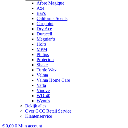
Arbre Magique
Axe
Bar's
California Scents
Car point
Dry Ace
Duracell
Meguiar’s
Holts
MPM
Philips
Protecton
Shake
Turtle Wax
Valma
Valma Home Care
Varta
Vinove
WD-40
Wynn's
Bekijk alles
Over GCC Retail Service
Klantenservice
€
0,00
0
Mijn account