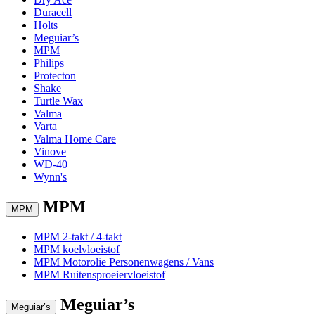
Duracell
Holts
Meguiar’s
MPM
Philips
Protecton
Shake
Turtle Wax
Valma
Varta
Valma Home Care
Vinove
WD-40
Wynn's
MPM
MPM
MPM 2-takt / 4-takt
MPM koelvloeistof
MPM Motorolie Personenwagens / Vans
MPM Ruitensproeiervloeistof
Meguiar’s
Meguiar’s