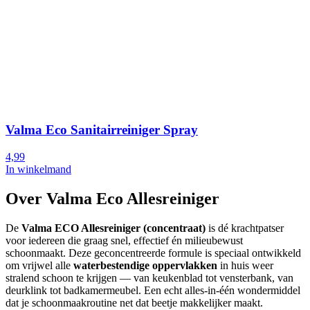
Valma Eco Sanitairreiniger Spray
4,99
In winkelmand
Over Valma Eco Allesreiniger
De
Valma ECO Allesreiniger (concentraat)
is dé krachtpatser
voor iedereen die graag snel, effectief én milieubewust
schoonmaakt. Deze geconcentreerde formule is speciaal ontwikkeld
om vrijwel alle
waterbestendige oppervlakken
in huis weer
stralend schoon te krijgen — van keukenblad tot vensterbank, van
deurklink tot badkamermeubel. Een echt alles-in-één wondermiddel
dat je schoonmaakroutine net dat beetje makkelijker maakt.