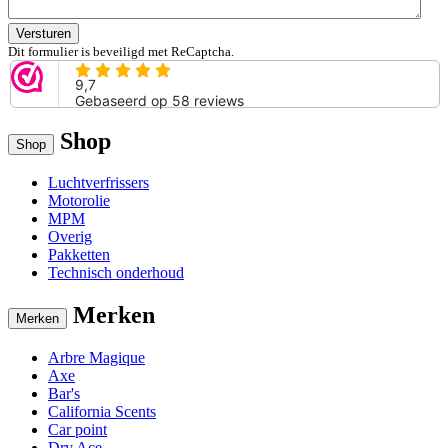
Versturen
Dit formulier is beveiligd met ReCaptcha.
Shop
Shop
Luchtverfrissers
Motorolie
MPM
Overig
Pakketten
Technisch onderhoud
Merken
Merken
Arbre Magique
Axe
Bar's
California Scents
Car point
Dry Ace