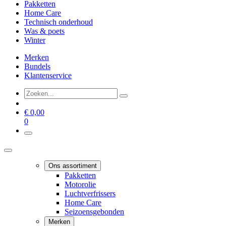
Pakketten
Home Care
Technisch onderhoud
Was & poets
Winter
Merken
Bundels
Klantenservice
€
0,00
0
Ons assortiment
Pakketten
Motorolie
Luchtverfrissers
Home Care
Seizoensgebonden
Merken