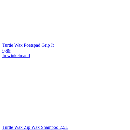
Turtle Wax Poetspad Grip It
6,99
In winkelmand
Turtle Wax Zip Wax Shampoo 2,5L