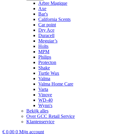
Arbre Magique
Axe
Bar's
California Scents
Car point
Dry Ace
Duracell
Meguiar’s
Holts
MPM
Philips
Protecton
Shake
Turtle Wax
Valma
Valma Home Care
Varta
Vinove
WD-40
Wynn's
Bekijk alles
Over GCC Retail Service
Klantenservice
€
0,00
0
Mijn account